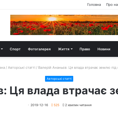
Головна
Про на
Спорт
Фотогалерея
Життя
Право
Новини
вна
/
Авторські статті
/
Валерій Ананьєв: Ця влада втрачає землю під
Авторські статті
в: Ця влада втрачає з
2019-12-16
525
2 хвилин читання