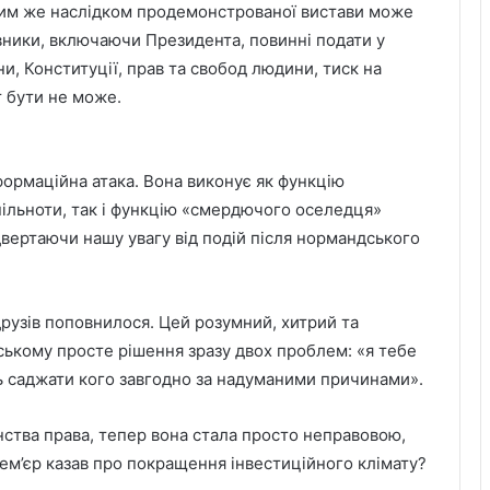
ним же наслідком продемонстрованої вистави може
овники, включаючи Президента, повинні подати у
и, Конституції, прав та свобод людини, тиск на
т бути не може.
нформаційна атака. Вона виконує як функцію
пільноти, так і функцію «смердючого оселедця»
вертаючи нашу увагу від подій після нормандського
рузів поповнилося. Цей розумний, хитрий та
ькому просте рішення зразу двох проблем: «я тебе
юсь саджати кого завгодно за надуманими причинами».
енства права, тепер вона стала просто неправовою,
рем’єр казав про покращення інвестиційного клімату?