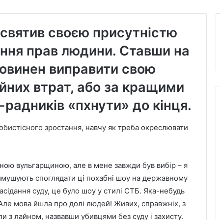
освятив своєю присутністю
ення прав людини. Ставши на
 повинен виправити свою
йних втрат, або за кращими
-радників «пхнути» до кінця.
собистісного зростання, навчу як треба окреслювати
ною вульгарщиною, але в мене завжди був вибір – я
римушують споглядати ці похабні шоу на державному
засідання суду, це було шоу у стилі СТБ. Яка-небудь
 Але мова йшла про долі людей! Живих, справжніх, з
ли з лайном, назвавши убивцями без суду і захисту.