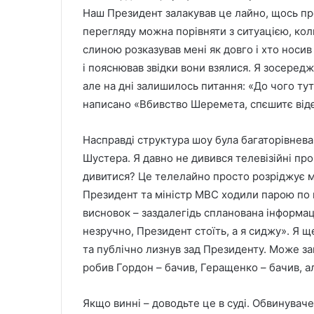
Наш Президент залакував це лайно, щось про
перегляду можна порівняти з ситуацією, коли
слиною розказував мені як довго і хто носив
і пояснював звідки вони взялися. Я зосередж
але на дні залишилось питання: «До чого ту
написано «Вбивство Шеремета, спєшитє відєт
Насправді структура шоу була багаторівнева
Шустера. Я давно не дивився телевізійні пр
дивитися? Це телелайно просто розріджує мо
Президент та міністр МВС ходили парою по в
висновок – заздалегідь спланована інформа
незручно, Президент стоїть, а я сиджу». Я щ
та публічно лизнув зад Президенту. Може за
робив Гордон – бачив, Геращенко – бачив, а
Якщо винні – доводьте це в суді. Обвинувач