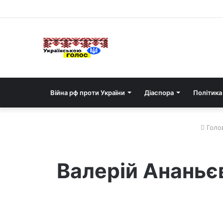
Війна рф проти України
Діаспора
Політика
Голо
Валерій Ананьє