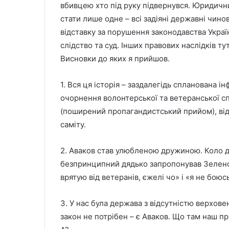
вбивцею хто під руку підвернувся. Юридич
стати лише одне – всі задіяні державні чин
відставку за порушення законодавства Україн
слідство та суд. Інших правових наслідків ту
Висновки до яких я прийшов.
1. Вся ця історія – заздалегідь спланована і
очорнення волонтерської та ветеранської с
(поширений пропагандистський прийом), від
саміту.
2. Аваков став улюбленою дружиною. Коло д
безпринципний дядько запропонував Зеленс
врятую від ветеранів, єжелі чо» і «я не бо
3. У нас була держава з відсутністю верхов
закон не потрібен – є Аваков. Що там наш п