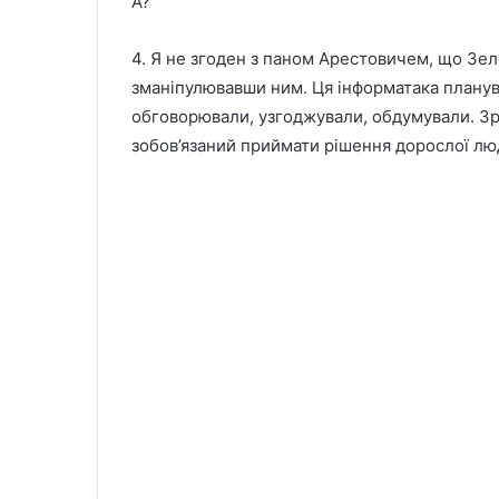
А?
4. Я не згоден з паном Арестовичем, що Зел
зманіпулювавши ним. Ця інформатака планувал
обговорювали, узгоджували, обдумували. Зре
зобов’язаний приймати рішення дорослої лю