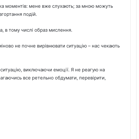
ька моментів: мене вже слухають; за мною можуть
згортання подій.
ва, в тому числі образ мислення.
міново не почне вирівнювати ситуацію – нас чекають
 ситуацію, виключаючи емоції. Я не реагую на
агаючись все ретельно обдумати, перевірити,