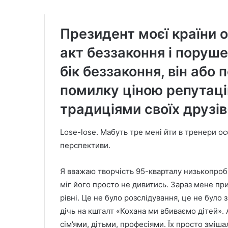
Президент моєї країни 
акт беззаконня і поруш
бік беззаконня, він або
помилку ціною репутаці
традиціями своїх друзів
Lose-lose. Мабуть тре мені йти в тренери о
перспективи.
Я вважаю творчість 95-кварталу низькопроб
міг його просто не дивитись. Зараз мене п
рівні. Це не було розслідування, це не було 
дічь на кшталт «Кохана ми вбиваємо дітей».
сім’ями, дітьми, професіями. Їх просто зміша