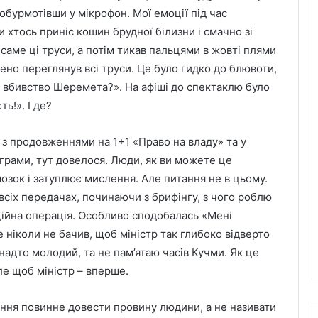
бурмотівши у мікрофон. Мої емоції під час
 хтось приніс кошин брудної білизни і смачно зі
 саме ці труси, а потім тикав пальцями в жовті плями
ено переглянув всі труси. Це було гидко до блювоти,
т вбивство Шеремета?». На афіші до спектаклю було
ь!». І де?
 з продовженнями на 1+1 «Право на владу» та у
ограми, тут довелося. Люди, як ви можете це
зок і затуплює мислення. Але питання не в цьому.
сіх передачах, починаючи з брифінгу, з чого роблю
ційна операція. Особливо сподобалась «Мені
е ніколи не бачив, щоб міністр так глибоко відверто
надто молодий, та не пам’ятаю часів Кучми. Як це
ле щоб міністр – вперше.
ення повинне довести провину людини, а не називати