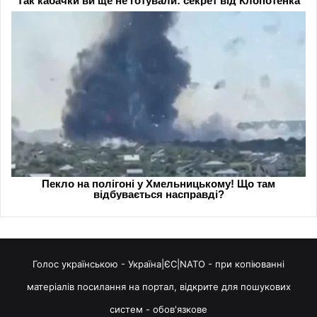
Голос українською - Україна|ЄС|NATO - при копіюванні
матеріалів посилання на портал, відкрите для пошукових
систем - обов'язкове