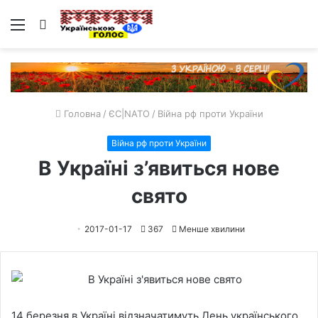
Меню
Пошук
Головна
/
ЄС|NATO
/
Війна рф проти України
Війна рф проти України
В Україні з’явиться нове
свято
2017-01-17
367
Менше хвилини
14 березня в Україні відзначатимуть День українського