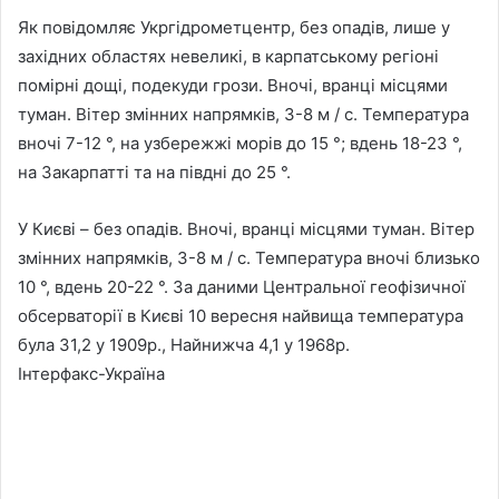
Як повідомляє Укргідрометцентр, без опадів, лише у
західних областях невеликі, в карпатському регіоні
помірні дощі, подекуди грози. Вночі, вранці місцями
туман. Вітер змінних напрямків, 3-8 м / с. Температура
вночі 7-12 °, на узбережжі морів до 15 °; вдень 18-23 °,
на Закарпатті та на півдні до 25 °.
У Києві – без опадів. Вночі, вранці місцями туман. Вітер
змінних напрямків, 3-8 м / с. Температура вночі близько
10 °, вдень 20-22 °. За даними Центральної геофізичної
обсерваторії в Києві 10 вересня найвища температура
була 31,2 у 1909р., Найнижча 4,1 у 1968р.
Інтерфакс-Україна