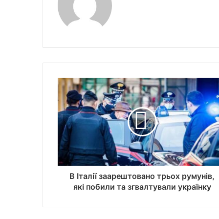
В Італії заарештовано трьох румунів,
які побили та згвалтували українку