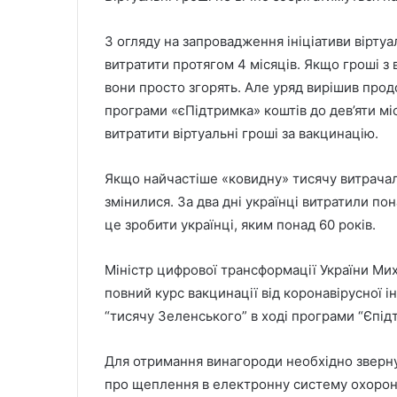
З огляду на запровадження ініціативи віртуа
витратити протягом 4 місяців. Якщо гроші з в
вони просто згорять. Але уряд вирішив про
програми «єПідтримка» коштів до дев’яти міс
витратити віртуальні гроші за вакцинацію.
Якщо найчастіше «ковидну» тисячу витрачали
змінилися. За два дні українці витратили по
це зробити українці, яким понад 60 років.
Міністр цифрової трансформації України Мих
повний курс вакцинації від коронавірусної 
“тисячу Зеленського” в ході програми “Єпід
Для отримання винагороди необхідно звернут
про щеплення в електронну систему охорони