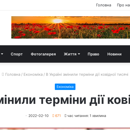
Головна
Про на
Спорт
Фотогалерея
Життя
Право
Новини
Головна
/
Економіка
/
В Україні змінили терміни дії ковідної тисячі
Економіка
мінили терміни дії ков
2022-02-10
671
час читання: 1 хвилина