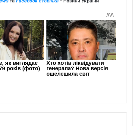
ews
та
Facebook сторінка
- Новини України