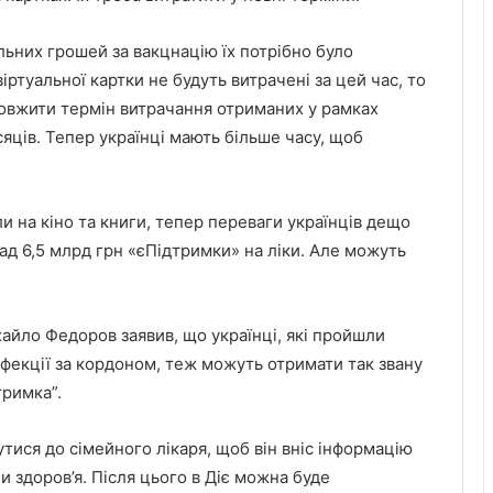
льних грошей за вакцнацію їх потрібно було
іртуальної картки не будуть витрачені за цей час, то
довжити термін витрачання отриманих у рамках
яців. Тепер українці мають більше часу, щоб
 на кіно та книги, тепер переваги українців дещо
над 6,5 млрд грн «єПідтримки» на ліки. Але можуть
айло Федоров заявив, що українці, які пройшли
інфекції за кордоном, теж можуть отримати так звану
тримка”.
ися до сімейного лікаря, щоб він вніс інформацію
 здоров’я. Після цього в Діє можна буде