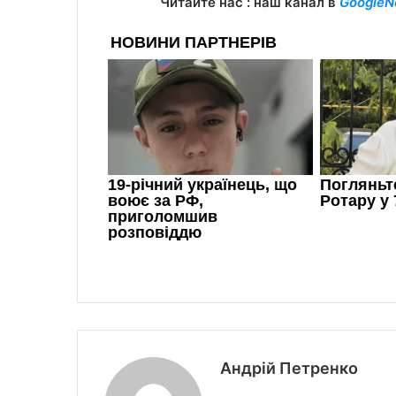
Читайте нас : наш канал в
GoogleN
Андрій Петренко