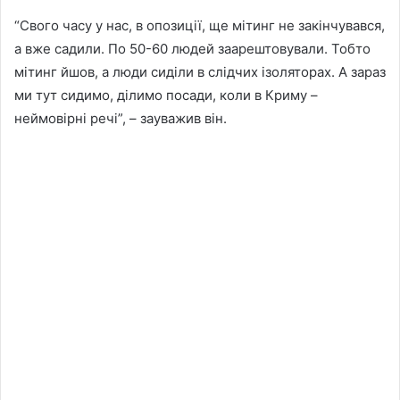
“Свого часу у нас, в опозиції, ще мітинг не закінчувався,
а вже садили. По 50-60 людей заарештовували. Тобто
мітинг йшов, а люди сиділи в слідчих ізоляторах. А зараз
ми тут сидимо, ділимо посади, коли в Криму –
неймовірні речі”, – зауважив він.