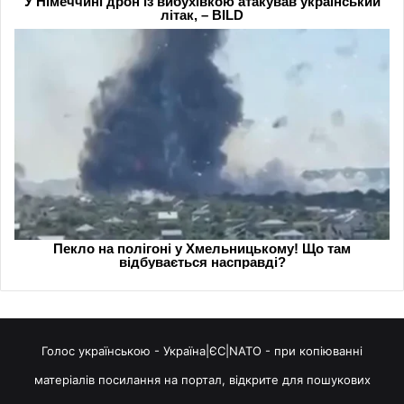
Голос українською - Україна|ЄС|NATO - при копіюванні
матеріалів посилання на портал, відкрите для пошукових