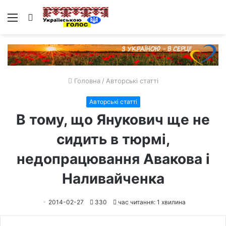
Меню
Пошук
Головна
/
Авторські статті
Авторські статті
В тому, що Янукович ще не
сидить в тюрмі,
недопрацювання Авакова і
Наливайченка
2014-02-27
330
час читання: 1 хвилина