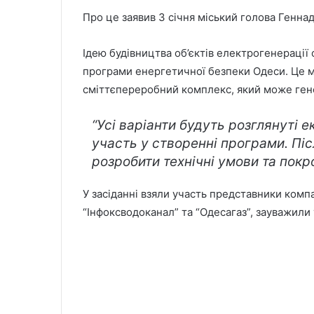
Про це заявив 3 січня міський голова Генна
Ідею будівництва об’єктів електрогенерації 
програми енергетичної безпеки Одеси. Це мож
сміттєпереробний комплекс, який може гене
“Усі варіанти будуть розглянуті е
участь у створенні програми. Пі
розробити технічні умови та покро
У засіданні взяли участь представники комп
“Інфоксводоканал” та “Одесагаз”, зауважили 