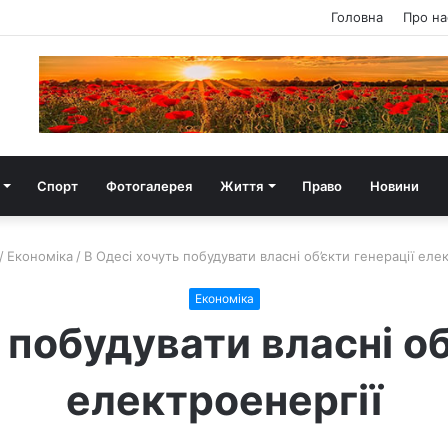
Головна
Про на
Спорт
Фотогалерея
Життя
Право
Новини
/
Економіка
/
В Одесі хочуть побудувати власні об’єкти генерації еле
Економіка
 побудувати власні об
електроенергії