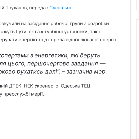
дій Труханов, передає
Суспільне
.
озвучили на засідання робочої групи з розробки
уть бути, як газотурбінні установки, так і
рувати енергію та джерела відновлюваної енергії.
кспертами з енергетики, які беруть
сля цього, першочергове завдання —
ково рухатись далі”, – зазначив мер.
аній ДТЕК, НЕК Укренерго, Одеська ТЕЦ,
у пресслужбі мерії.