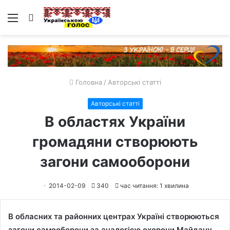
Меню
Пошук
Головна
/
Авторські статті
Авторські статті
В областях України
громадяни створюють
загони самооборони
2014-02-09
340
час читання: 1 хвилина
В обласних та районних центрах Україні створюються
загони самооборони за аналогією охорони Майдану.