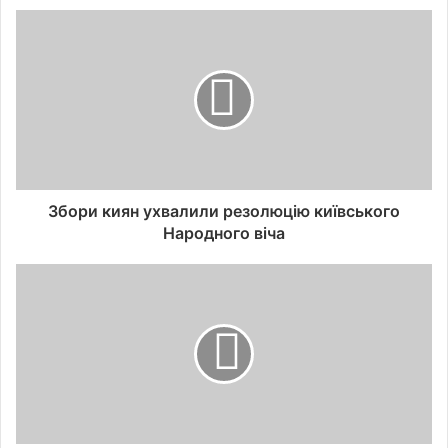
Збори киян ухвалили резолюцію київського
Народного віча