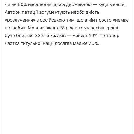
чи не 80% населення, а ось державною — куди менше.
Автори петиції аргументують необхідність
«розлучення» з російською тим, що в ній просто «немає
потреби». Мовляв, якщо 28 років тому росіян країні
було близько 38%, а казахів — майже 40%, то тепер
частка титульної нації досягла майже 70%.