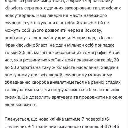
Європі за рівним смертності, зокрема через велику
кількість серцево-судинних захворювань та злоякісних
новоутворень. Наші лікарні не мають належного
сучасного устаткування в потрібній кількості й не
можуть собі цього дозволити через військову,
політичну та економічну кризи. Наприклад, в Івано-
Франківській області на один мільйон осіб припадає
тільки 3,5 шт. магнітно-резонансних томографів. У той
час, як в розвинутих країнах цей показник сягає від 20
до 50 апаратів на таку ж кількість населення. Завдяки
доступному для всіх людей, сучасному медичному
обладнанню хвороба виявлятиметься на ранніх стадіях
та лікуватиметься, чи оперуватиметься без летальних
ризиків. Це дозволить врятувати та продовжити не одне
людське життя.
Планується, що нова клініка матиме 7 поверхів (6
фактичних + 1 технічний) загальною площею 4 376 45