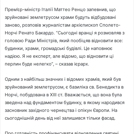
Прем’єр-міністр Італії Маттео Ренцо запевнив, що
зруйновані землетрусом храми будуть відбудовані
заново, розповів журналістам архієпископ Сполето-
Норчі Ренато Бакардо. “Сьогодні вранці я розмовляв з
головою Ради Міністрів, який пообіцяв відновити все:
будинки, храми, громадські будівлі. Це наповнює
надією. Я не експерт, але відомо, що відновити ці
перлин буде нелегко”, – сказав ієрарх.
Одним з найбільш значних і відомих храмів, який був
зруйнований землетрусом, є базиліка св. Бенедикта в
Норчі, побудована в XIII ст. Вважається, що вона була
зведена над фундаментом будинку, в якому народився
засновник західного чернецтва і опікун Європи. На
сьогоднішній день від неї залишився тільки фасад.
Про готовність профінансувати відновлення святині