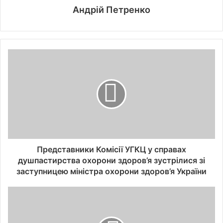
Андрій Петренко
Представники Комісії УГКЦ у справах
душпастирства охорони здоров’я зустрілися зі
заступницею міністра охорони здоров’я України