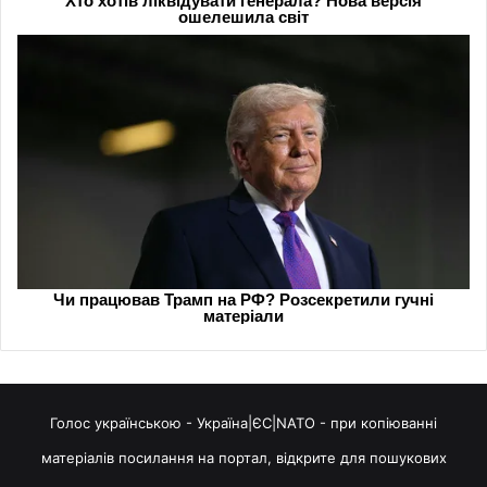
Голос українською - Україна|ЄС|NATO - при копіюванні
матеріалів посилання на портал, відкрите для пошукових