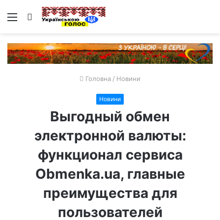
Меню
Пошук
Головна
/
Новини
Новини
Выгодный обмен
электронной валюты:
функционал сервиса
Obmenka.ua, главные
преимущества для
пользователей