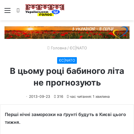
Меню
Пошук
Головна
/
ЄС|NATO
ЄС|NATO
В цьому році бабиного літа
не прогнозують
2013-09-23
316
час читання: 1 хвилина
Перші нічні заморозки на ґрунті будуть в Києві цього
тижня.