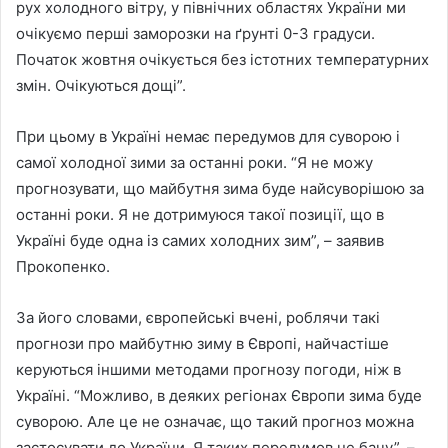
рух холодного вітру, у північних областях України ми
очікуємо перші заморозки на ґрунті 0-3 градуси.
Початок жовтня очікується без істотних температурних
змін. Очікуються дощі”.
При цьому в Україні немає передумов для суворою і
самої холодної зими за останні роки. “Я не можу
прогнозувати, що майбутня зима буде найсуворішою за
останні роки. Я не дотримуюся такої позиції, що в
Україні буде одна із самих холодних зим”, – заявив
Прокопенко.
За його словами, європейські вчені, роблячи такі
прогнози про майбутню зиму в Європі, найчастіше
керуються іншими методами прогнозу погоди, ніж в
Україні. “Можливо, в деяких регіонах Європи зима буде
суворою. Але це не означає, що такий прогноз можна
застосувати до України. Я таких передумов не бачу”, –