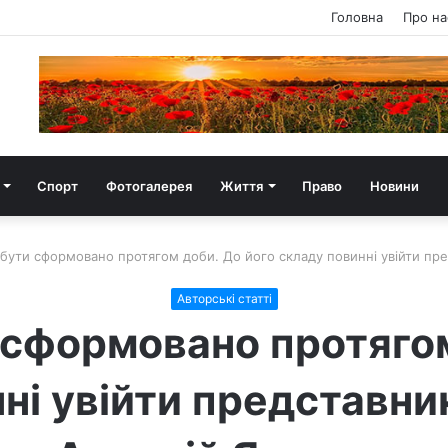
Головна
Про на
Спорт
Фотогалерея
Життя
Право
Новини
 бути сформовано протягом доби. До його складу повинні увійти пр
Авторські статті
 сформовано протягом
ні увійти представни