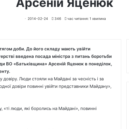
Арсеній Яценюк
2014-02-24
346
час читання: 1 хвилина
тягом доби. До його складу мають увійти
ерстві введена посада міністра з питань боротьби
ади ВО «Батьківщина» Арсеній Яценюк в понеділок,
енту.
 довіру. Люди стояли на Майдані за чесність і за
одної довіри повинні увійти представники Майдану»,
 «ті люди, які боролись на Майдані», повинні