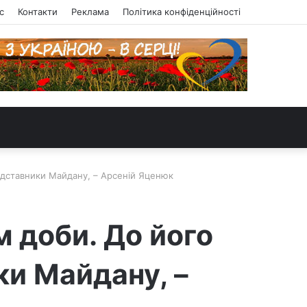
с
Контакти
Реклама
Політика конфіденційності
едставники Майдану, – Арсеній Яценюк
 доби. До його
ки Майдану, –