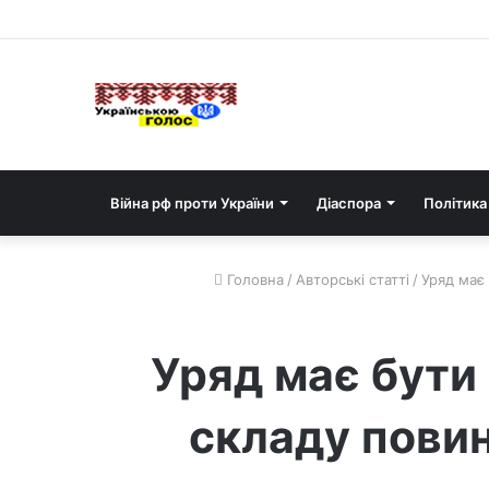
Війна рф проти України
Діаспора
Політика
Головна
/
Авторські статті
/
Уряд має
Уряд має бути
складу повин