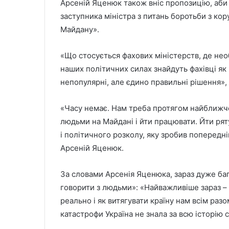
Арсеній Яценюк також вніс пропозицію, аби
заступника міністра з питань боротьби з ко
Майдану».
«Що стосується фахових міністерств, де необ
наших політичних силах знайдуть фахівці як 
непопулярні, але єдино правильні рішення»,
«Часу немає. Нам треба протягом найближчо
людьми на Майдані і йти працювати. Йти рятув
і політичного розколу, яку зробив попередні
Арсеній Яценюк.
За словами Арсенія Яценюка, зараз дуже баг
говорити з людьми»: «Найважливіше зараз – 
реально і як витягувати країну нам всім разо
катастрофи Україна не знала за всю історію 