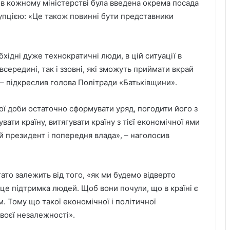
 в кожному міністерстві була введена окрема посада
рупцією: «Це також повинні бути представники
хідні дуже технократичні люди, в цій ситуації в
всередині, так і ззовні, які зможуть приймати вкрай
 – підкреслив голова Політради «Батьківщини».
ї доби остаточно сформувати уряд, погодити його з
ати країну, витягувати країну з тієї економічної ями
й президент і попередня влада», – наголосив
ато залежить від того, «як ми будемо відверто
це підтримка людей. Щоб вони почули, що в країні є
м. Тому що такої економічної і політичної
своєї незалежності».