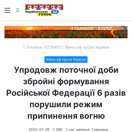
Меню
Пошук
Головна
/
ЄС|NATO
/
Війна рф проти України
Війна рф проти України
Упродовж поточної доби
збройні формування
Російської Федерації 6 разів
порушили режим
припинення вогню
2020-01-29
389
час читання: 1 хвилина