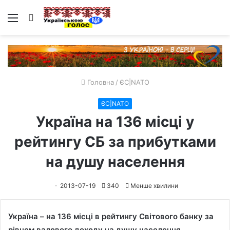
Меню
Пошук
Головна
/
ЄС|NATO
ЄС|NATO
Україна на 136 місці у
рейтингу СБ за прибутками
на душу населення
2013-07-19
340
Менше хвилини
Україна – на 136 місці в рейтингу Світового банку за
рівнем валового доходу на душу населення.