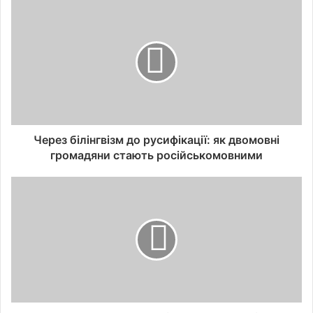
Через білінгвізм до русифікації: як двомовні
громадяни стають російськомовними