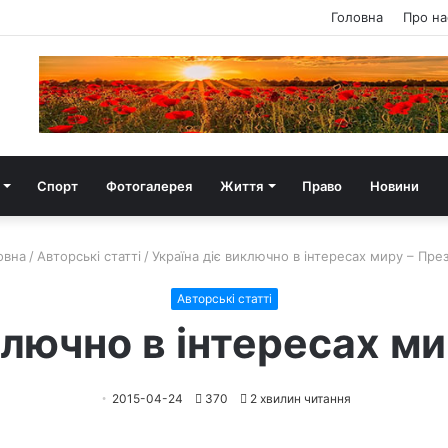
Головна
Про на
Спорт
Фотогалерея
Життя
Право
Новини
овна
/
Авторські статті
/
Україна діє виключно в інтересах миру – Пре
Авторські статті
ключно в інтересах м
2015-04-24
370
2 хвилин читання