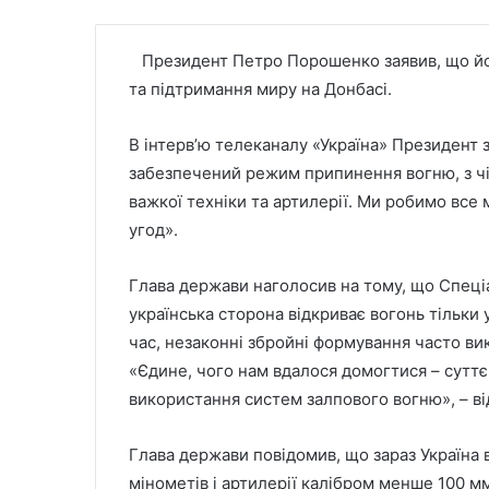
Президент Петро Порошенко заявив, що йог
та підтримання миру на Донбасі.
В інтерв’ю телеканалу «Україна» Президент 
забезпечений режим припинення вогню, з чі
важкої техніки та артилерії. Ми робимо вс
угод».
Глава держави наголосив на тому, що Спеці
українська сторона відкриває вогонь тільки у
час, незаконні збройні формування часто вик
«Єдине, чого нам вдалося домогтися – сут
використання систем залпового вогню», – в
Глава держави повідомив, що зараз Україна в
мінометів і артилерії калібром менше 100 мм