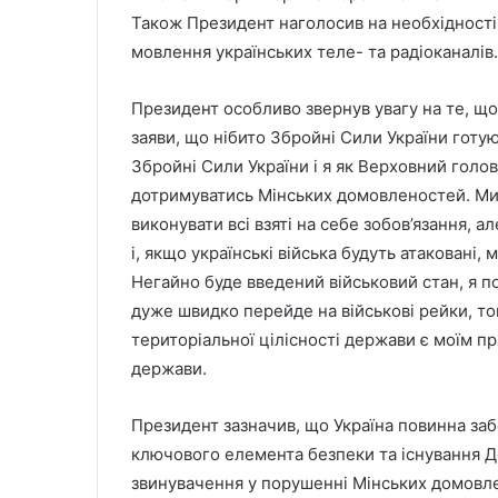
Також Президент наголосив на необхідності 
мовлення українських теле- та радіоканалів.
Президент особливо звернув увагу на те, щ
заяви, що нібито Збройні Сили України готую
Збройні Сили України і я як Верховний голо
дотримуватись Мінських домовленостей. Ми
виконувати всі взяті на себе зобов’язання, 
і, якщо українські війська будуть атаковані,
Негайно буде введений військовий стан, я п
дуже швидко перейде на військові рейки, то
територіальної цілісності держави є моїм п
держави.
Президент зазначив, що Україна повинна за
ключового елемента безпеки та існування Д
звинувачення у порушенні Мінських домовл