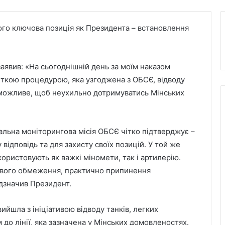
о ключова позиція як Президента – встановлення
заявив: «На сьогоднішній день за моїм наказом
ткою процедурою, яка узгоджена з ОБСЄ, відводу
е можливе, щоб неухильно дотримуватись Мінських
альна моніторингова місія ОБСЄ чітко підтверджує –
 відповідь та для захисту своїх позицій. У той же
ористовують як важкі міномети, так і артилерію.
тєвого обмеження, практично припинення
ідзначив Президент.
ийшла з ініціативою відводу танків, легких
 до лінії, яка зазначена у Мінських домовленостях.