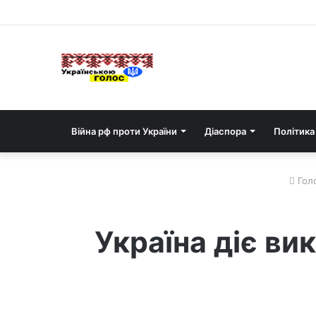
Війна рф проти України
Діаспора
Політика
Гол
Україна діє ви