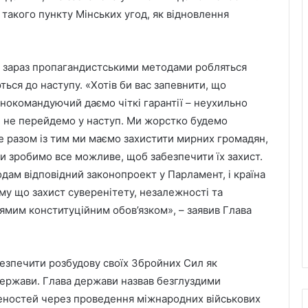
такого пункту Мінських угод, як відновлення
о зараз пропагандистськими методами робляться
ться до наступу. «Хотів би вас запевнити, що
внокомандуючий даємо чіткі гарантії – неухильно
 не перейдемо у наступ. Ми жорстко будемо
але разом із тим ми маємо захистити мирних громадян,
 ми зробимо все можливе, щоб забезпечити їх захист.
одам відповідний законопроект у Парламент, і країна
му що захист суверенітету, незалежності та
рямим конституційним обов’язком», – заявив Глава
безпечити розбудову своїх Збройних Сил як
ержави. Глава держави назвав безглуздими
еностей через проведення міжнародних військових