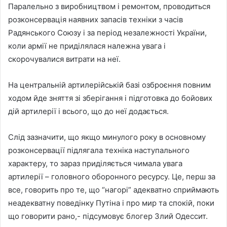
Паралельно з виробництвом і ремонтом, проводиться
розконсервація наявних запасів техніки з часів
Радянського Союзу і за період незалежності України,
коли армії не приділялася належна увага і
скорочувалися витрати на неї.
На центральній артилерійській базі озброєння повним
ходом йде зняття зі зберігання і підготовка до бойових
дій артилерії і всього, що до неї додається.
Слід зазначити, що якщо минулого року в основному
розконсервації підлягала техніка наступального
характеру, то зараз приділяється чимала увага
артилерії – головного оборонного ресурсу. Це, перш за
все, говорить про те, що “нагорі” адекватно сприймають
неадекватну поведінку Путіна і про мир та спокій, поки
що говорити рано,- підсумовує блогер
Злий Одессит.