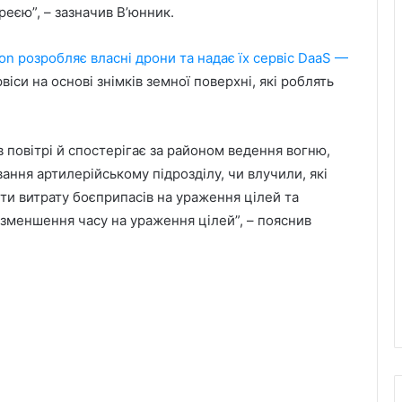
реєю”, – зазначив В’юнник.
ion розробляє власні дрони та надає їх сервіс DaaS —
віси на основі знімків земної поверхні, які роблять
 повітрі й спостерігає за районом ведення вогню,
ння артилерійському підрозділу, чи влучили, які
ити витрату боєприпасів на ураження цілей та
 зменшення часу на ураження цілей”, – пояснив