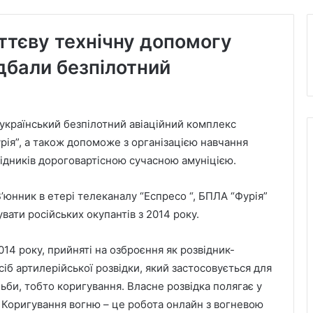
ттєву технічну допомогу
дбали безпілотний
український безпілотний авіаційний комплекс
урія”, а також допоможе з організацією навчання
відників дороговартісною сучасною амуніцією.
’юнник в етері телеканалу “Еспресо “, БПЛА “Фурія”
ати російських окупантів з 2014 року.
014 року, прийняті на озброєння як розвідник-
іб артилерійської розвідки, який застосовується для
льби, тобто коригування. Власне розвідка полягає у
т. Коригування вогню – це робота онлайн з вогневою