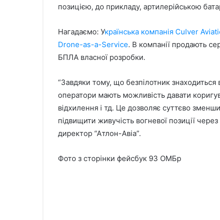
позицією, до прикладу, артилерійською бата
Нагадаємо: У
країнська компанія Culver Aviat
Drone-as-a-Service
. В компанії продають сер
БПЛА власної розробки.
“Завдяки тому, що безпілотник знаходиться в
оператори мають можливість давати коригува
відхилення і тд. Це дозволяє суттєво зменш
підвищити живучість вогневої позиції через
директор “Атлон-Авіа”.
Фото з сторінки фейсбук 93 ОМБр