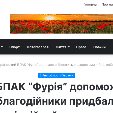
Головна
Про на
Спорт
Фотогалерея
Життя
Право
Новини
країнський БПАК “Фурія” допоможе боротись з рашистами – благодій
Війна рф проти України
БПАК “Фурія” допомо
благодійники придбал