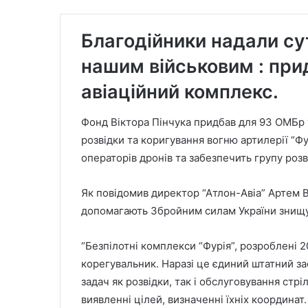
Благодійники надали су
нашим військовим : при
авіаційний комплекс.
Фонд Віктора Пінчука придбав для 93 ОМБр 
розвідки та коригування вогню артилерії “Ф
операторів дронів та забезпечить групу роз
Як повідомив директор “Атлон-Авіа” Артем В
допомагають Збройним силам України знищув
“Безпілотні комплекси “Фурія”, розроблені 2
корегувальник. Наразі це єдиний штатний зас
задач як розвідки, так і обслуговування стрі
виявленні цілей, визначенні їхніх координа