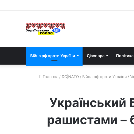
Війна рф проти України
Діаспора
Політика
Головна
/
ЄС|NATO
/
Війна рф проти України
/
У
Український 
рашистами – 