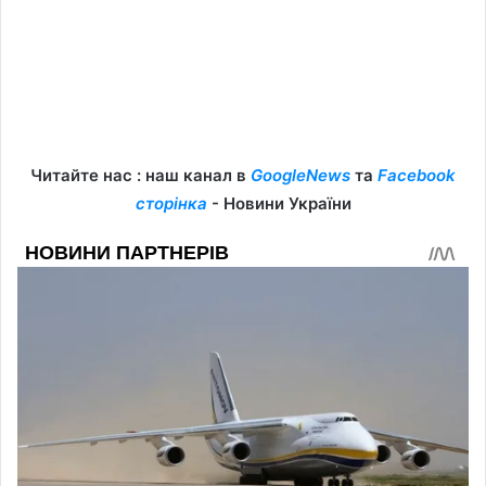
Читайте нас : наш канал в
GoogleNews
та
Facebook
сторінка
- Новини України