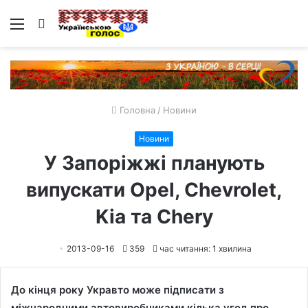
Меню
Пошук
Головна
/
Новини
Новини
У Запоріжжі планують
випускати Opel, Chevrolet,
Kia та Chery
2013-09-16
359
час читання: 1 хвилина
До кінця року Укравто може підписати з
міжнародними автовиробниками кілька угод про