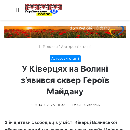
Меню
Пошук
Головна
/
Авторські статті
Авторські статті
У Ківерцях на Волині
з’явився сквер Героїв
Майдану
2014-02-26
381
Менше хвилини
З ініціятиви свободівців у місті Ківерці Волинської
области сквер було названо на честь героїв Майдану,