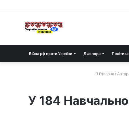
Війна рф проти України
Діаспора
Політика
Головна
/
Авторс
У 184 Навчально