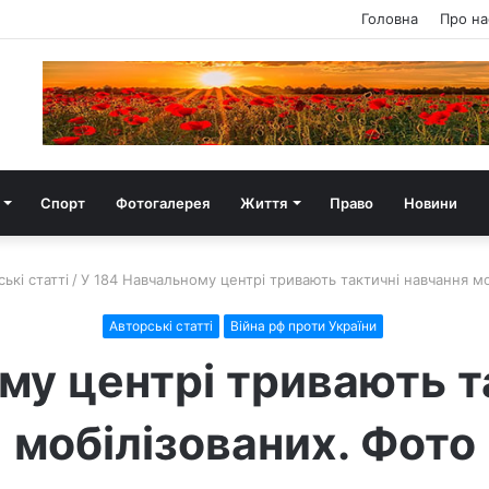
Головна
Про на
Спорт
Фотогалерея
Життя
Право
Новини
ькі статті
/
У 184 Навчальному центрі тривають тактичні навчання мо
Авторські статті
Війна рф проти України
му центрі тривають т
мобілізованих. Фото