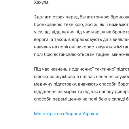
Хахула.
Здолати страх перед багатотонною броньова
броньованою технікою, або ж, як її називают
у складі відділення під час маршу на броне
ворога, а також відпрацьовують дії з виявл
навчань на полігоні використовуються імітац
полі бою встановлюються імітаційні мінно-в
Під час навчань з одиночної тактичної підго
військовослужбовців під час несення служби
медичну підготовку, вивчають способи борот
відділення на марші та під час нападу дивер
способи переміщення на полі бою в складі б
Міністерство оборони України