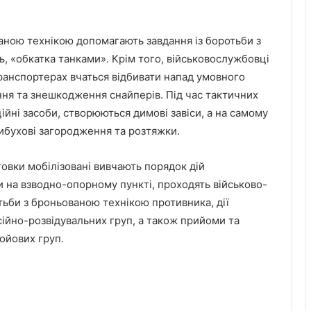
ною технікою допомагають завдання із боротьби з
ь, «обкатка танками». Крім того, військовослужбовці
транспортерах вчаться відбивати напад умовного
ення та знешкодження снайперів. Під час тактичних
ійні засоби, створюються димові завіси, а на самому
ибухові загородження та розтяжки.
товки мобілізовані вивчають порядок дій
 на взводно-опорному пункті, проходять військово-
ьби з броньованою технікою противника, дії
сійно-розвідувальних груп, а також прийоми та
ойових груп.