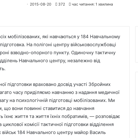
2015-08-20
372
час читання: 1 хвилина
сіх мобілізованих, які навчаються у 184 Навчальному
 підготовка. На полігоні центру військовослужбовці
бороні взводно-опорного пункту. Одиночну тактичну
відділень Навчального центру, незалежно від
ть.
ної підготовки враховано досвід участі Збройних
багато часу приділяємо навчанню з надання медичної
гу на психологічній підготовці мобілізованих. Ми
, що вони повинні ставитися до навчання
ь їхнє життя та життя їхніх побратимів, — розповідає
циклової комісії тактичної підготовки відділення
их військ 184 Навчального центру майор Василь