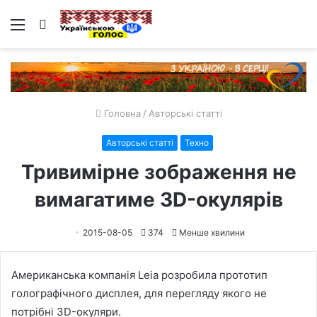
Меню
Пошук
Головна
/
Авторські статті
Авторські статті
Техно
Тривимірне зображення не
вимагатиме 3D-окулярів
2015-08-05
374
Менше хвилини
Американська компанія Leia розробила прототип
голографічного дисплея, для перегляду якого не
потрібні 3D-окуляри.