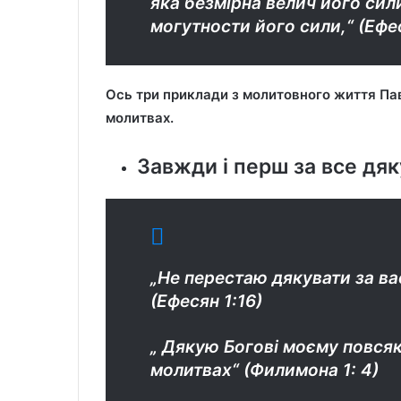
яка безмірна велич його сили
могутности його сили,“ (Ефес
Ось три приклади з молитовного життя Па
молитвах.
Завжди і перш за все дяк
„Не перестаю дякувати за вас
(Ефесян 1:16)
„ Дякую Богові моєму повсяк
молитвах“ (Филимона 1: 4)