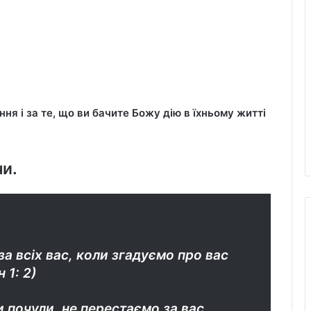
ня і за те, що ви бачите Божу дію в їхньому житті
и.
а всіх вас, коли згадуємо про вас
 1: 2)
ли почули, не перестаємо за вас