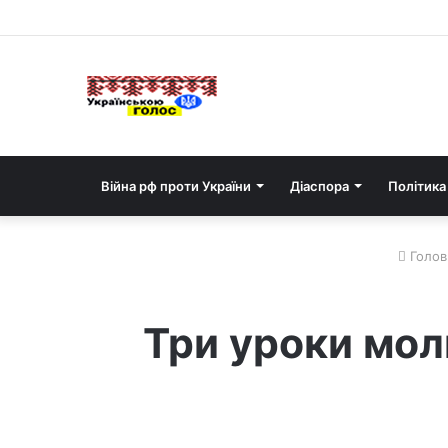
Війна рф проти України
Діаспора
Політика
Голов
Три уроки моли