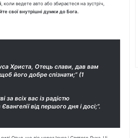
і
, коли ведете авто або збираєтеся на зустріч,
йте свої внутрішні думки до Бога.
уса Христа, Отець слави, дав вам
щоб його добре спізнати;“ (1
і за всіх вас із радістю
вангелії від першого дня і досі;“.
илі Отця, що діє через Ісуса і Святого Духа. Ці