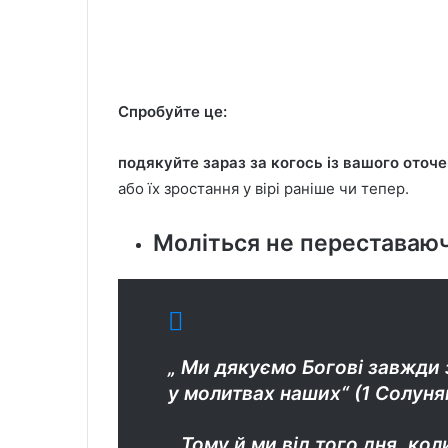
Спробуйте це:
подякуйте зараз за когось із вашого оточен
або їх зростання у вірі раніше чи тепер.
Моліться не переставаюч
„ Ми дякуємо Богові завжди з
у молитвах наших“ (1 Солунян
„ Тому й ми від того дня, ко