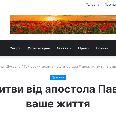
Головна
Про на
Спорт
Фотогалерея
Життя
Право
Новини
на
/
Духовне
/
Три уроки молитви від апостола Павла, які змінять ва
Духовне
тви від апостола Пав
ваше життя