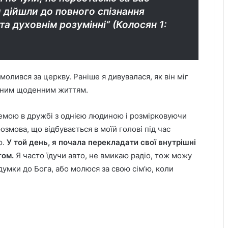
 дійшли до повного спізнання
та духовнім розумінні“ (Колосян 1:
молився за церкву. Раніше я дивувалася, як він міг
йним щоденним життям.
емою в дружбі з однією людиною і розмірковуючи
озмова, що відбувається в моїй голові під час
ю.
У той день, я почала перекладати свої внутрішні
гом.
Я часто їдучи авто, не вмикаю радіо, тож можу
умки до Бога, або молюся за свою сім’ю, коли