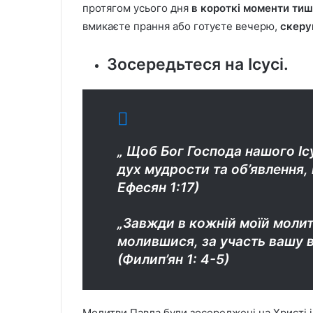
протягом усього дня
в короткі моменти тиш
вмикаєте прання або готуєте вечерю,
скеру
Зосередьтеся на Ісусі.
„ Щоб Бог Господа нашого Іс
дух мудрости та об’явлення, 
Ефесян 1:17)
„Завжди в кожній моїй молитв
молившися, за участь вашу в Є
(Филип’ян 1: 4-5)
Молитви Павла були зосереджені на Христі і с