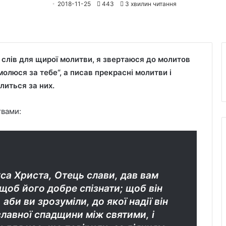
2018-11-25
443
3 хвилин читання
 слів для щирої молитви, я звертаюся до молитов
молюся за тебе“, а писав прекрасні молитви і
литься за них.
твами:
са Христа, Отець слави, дав вам
 щоб його добре спізнати; щоб він
аби ви зрозуміли, до якої надії він
славної спадщини між святими, і