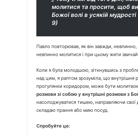
молитися та просити, щоб ви
Божої волі в усякій мудрості 
9)
Павло повторював, як він завжди, невпинно, 
невпинно молитися і при цьому жити звича
Коли я була молодшою, зіткнувшись з пробл
над цим, я раптом зрозуміла, що внутрішня р
прогулянки коридором, може бути молитво
розмови зі собою у внутрішні розмови з Бо
насолоджуватися тишею, направляючи свої д
складаю прання або мию посуд.
Спробуйте це: