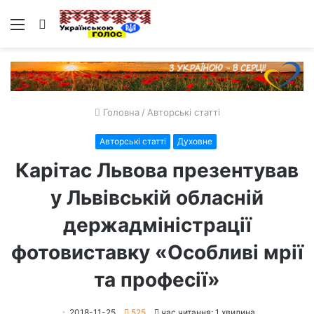
Меню
Пошук
Головна
/
Авторські статті
Авторські статті
Духовне
Карітас Львова презентував
у Львівській обласній
держадміністрації
фотовиставку «Особливі мрії
та професії»
2018-11-25
525
час читання: 1 хвилина