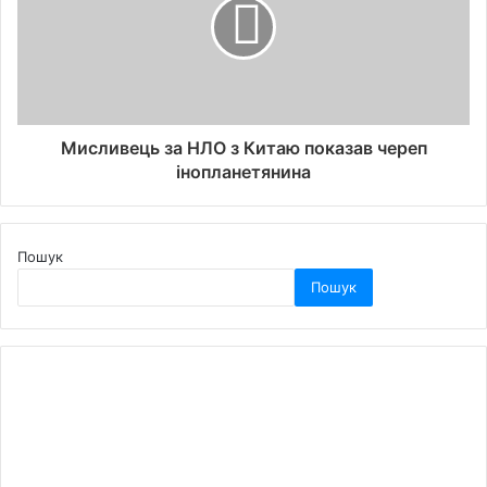
Мисливець за НЛО з Китаю показав череп
інопланетянина
Пошук
Пошук