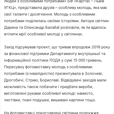
людей з особливими потребами» БФ «Карітас – Львів
УГКЦ», представила друзів – особливу молодь, яка має
свої таланти і досягнення. Молодь з особливими
потребами поділилась своїми історіями. Автори світлин
Дарина та Олександр Балабаї розповіли, як їм вдалось
втілити мрії особливої молоді у світлинах.
Захід підсумував проект, що тривав впродовж 2018 року
за фінансової підтримки Департаменту внутрішньої та
інформаційної політики ЛОДА у сумі 15 000 гривень.
Пересувну фотовиставку молодь з особливими
потребами (з інвалідністю) презентувала в Золочеві,
Дрогобичі, Стрию, Бориславі. Відвідувачі заходів мали
можливість також побачити і придбати вироби,
виготовлені руками особливої молоді: намисто,
листівки, ткані подушки, вишивані картини тощо.
На фотовиставці представлені світлини подружжя