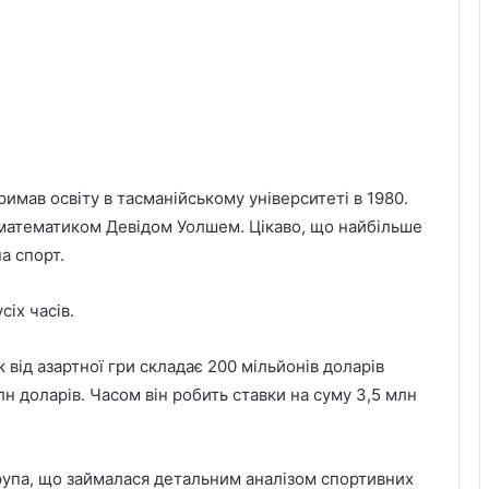
римав освіту в тасманійському університеті в 1980.
м математиком Девідом Уолшем. Цікаво, що найбільше
на спорт.
іх часів.
 від азартної гри складає 200 мільйонів доларів
лн доларів. Часом він робить ставки на суму 3,5 млн
група, що займалася детальним аналізом спортивних