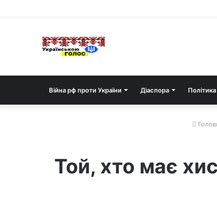
Війна рф проти України
Діаспора
Політика
Голов
Той, хто має хи