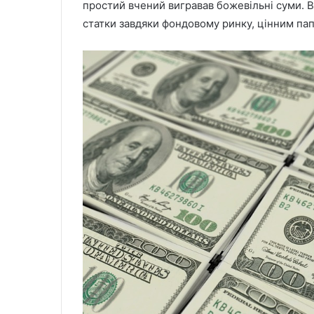
простий вчений вигравав божевільні суми. В
статки завдяки фондовому ринку, цінним па