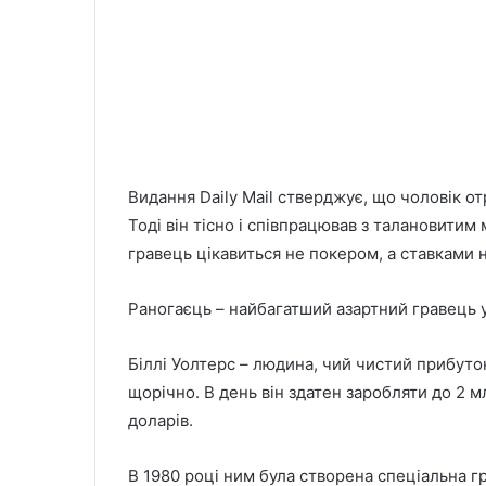
Видання Daily Mail стверджує, що чоловік от
Тоді він тісно і співпрацював з талановити
гравець цікавиться не покером, а ставками 
Раногаєць – найбагатший азартний гравець ус
Біллі Уолтерс – людина, чий чистий прибуток
щорічно. В день він здатен заробляти до 2 м
доларів.
В 1980 році ним була створена спеціальна 