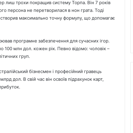
ер лиш трохи покращив систему Торпа. Він 7 років
го персона не перетворилася в нон грата. Тоді
ін створив максимально точну формулу, що допомагає
рював програмне забезпечення для сучасних ігор.
о 100 млн дол. кожен рік. Певно відомо: чоловік –
літичних груп.
стралійський бізнесмен і професійний гравець
млрд дол. В свій час він освоїв підрахунок карт,
прибуток.