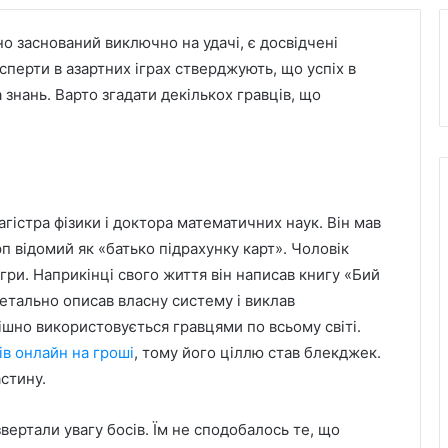
но заснований виключно на удачі, є досвідчені
ксперти в азартних іграх стверджують, що успіх в
 знань. Варто згадати декількох гравців, що
гістра фізики і доктора математичних наук. Він мав
рп відомий як «батько підрахунку карт». Чоловік
гри. Наприкінці свого життя він написав книгу «Бий
 детально описав власну систему і виклав
ішно використовується гравцями по всьому світі.
ів онлайн на гроші
, тому його ціллю став блекджек.
астину.
вертали увагу босів. Їм не сподобалось те, що