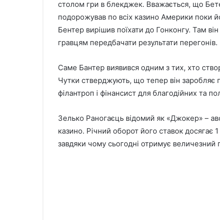
столом гри в блекджек. Вважається, що Бет
подорожував по всіх казино Америки поки йо
Бентер вирішив поїхати до Гонконгу. Там в
гравцям передбачати результати перегонів.
Саме Бантер виявився одним з тих, хто ство
Чутки стверджують, що тепер він заробляє п
філантроп і фінансист для благодійних та по
Зелько Раногаєць відомий як «Джокер» – ав
казино. Річний оборот його ставок досягає 1 
завдяки чому сьогодні отримує величезний 