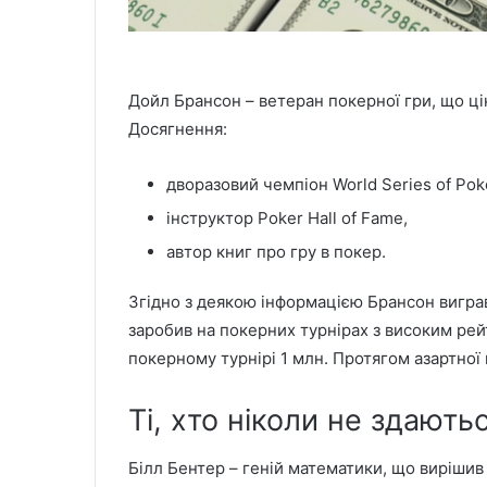
Дойл Брансон – ветеран покерної гри, що ці
Досягнення:
дворазовий чемпіон World Series of Pok
інструктор Poker Hall of Fame,
автор книг про гру в покер.
Згідно з деякою інформацією Брансон виграв 
заробив на покерних турнірах з високим ре
покерному турнірі 1 млн. Протягом азартної
Ті, хто ніколи не здають
Білл Бентер – геній математики, що вирішив 