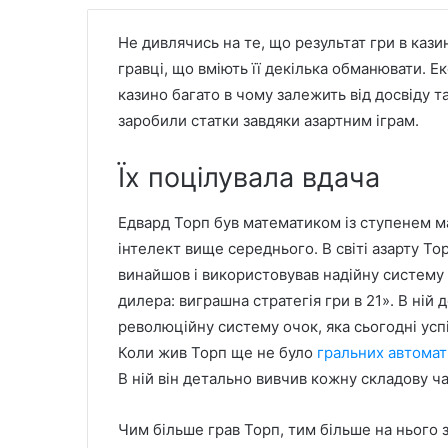
Не дивлячись на те, що результат гри в кази
гравці, що вміють її декілька обманювати. Е
казино багато в чому залежить від досвіду та
заробили статки завдяки азартним іграм.
Їх поцілувала вдача
Едвард Торп був математиком із ступенем ма
інтелект вище середнього. В світі азарту То
винайшов і використовував надійну систему 
дилера: виграшна стратегія гри в 21». В ній
революційну систему очок, яка сьогодні усп
Коли жив Торп ще не було
гральних автомат
В ній він детально вивчив кожну складову ч
Чим більше грав Торп, тим більше на нього з