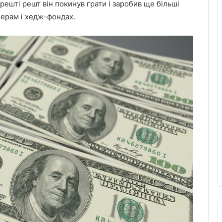
решті решт він покинув грати і заробив ще більші
перам і хедж-фондах.