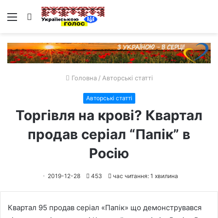
Меню
Пошук
Головна
/
Авторські статті
Авторські статті
Торгівля на крові? Квартал
продав серіал “Папік” в
Росію
2019-12-28
453
час читання: 1 хвилина
Квартал 95 продав серіал «Папік» що демонструвався