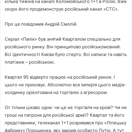
кілька тижнів на каналі Коломойського 1+1 в Росію. Вже
скоро його продемонструє російський канал «СТС».
Про це повідомив Андрій Смолій.
Серіал «Папік» був знятий Кварталом спеціально для
російського ринку. Він принципово російськомовний.
Всі ідентичності Києва було стерто. Всі написи та навіть
платіжки – російською.
Квартал 95 відверто працює на російський ринок. І
цього не приховує. Абсолютно вся імперія цього медіа-
холдинку орієнтована на торгівлю з агресором.
От тільки цікаво одне: чи це не торгівля на крові? Чи не
гроші на патрони для російської армії? Квартал та його
представники, телеканал 1+1 розривався про «Ліпецьку
фабрику» Порошенка, яку закрив особисто Путін. А тут