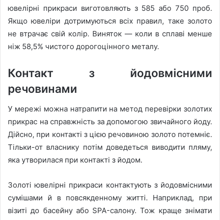
ювелірні прикраси виготовляють з 585 або 750 проб.
Якщо ювеліри дотримуються всіх правил, таке золото
не втрачає свій колір. Виняток — коли в сплаві менше
ніж 58,5% чистого дорогоцінного металу.
Контакт з йодовмісними
речовинами
У мережі можна натрапити на метод перевірки золотих
прикрас на справжність за допомогою звичайного йоду.
Дійсно, при контакті з цією речовиною золото потемніє.
Тільки-от власнику потім доведеться виводити пляму,
яка утворилася при контакті з йодом.
Золоті ювелірні прикраси контактують з йодовмісними
сумішами й в повсякденному житті. Наприклад, при
візиті до басейну або SPA-салону. Тож краще знімати