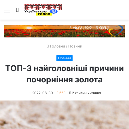
Меню
Пошук
Головна
/
Новини
Новини
ТОП-3 найголовніші причини
почорніння золота
2022-08-30
653
2 хвилин читання