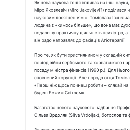
Як нова наукова течія впливає на інші науки
Міро Яковлєвіч (Miro Jakovljevi?) поділився
науковим досягненням о. Томіслава Іванчіча
людина є «кимось більше», що вона має духо
подальшу практичну діяльність психіатра, а 
він радо направляє до фахівців Агіотерапії.
Про те, як бути християнином у складній сит
період війни сербського та хорватського на
посаду міністра фінансів (1990 р.). Для Ньог
сповнений корупції. Але порада отця Томісл
«Перш ніж щось почнеш робити – клякай на к
будеш Божим Світлом».
Багатство нового наукового надбання Профес
Сільва Врдоляк (Silva Vrdoljak), богослов та 
Заключну промову мав керівник верховної уп