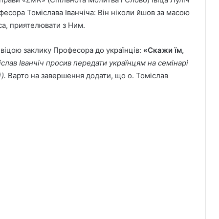
офесора Томіслава Іванчіча: Він ніколи йшов за масою
уса, приятелювати з Ним.
Івіцою заклику Професора до українців:
«Скажи їм,
міслав Іванчіч просив передати українцям на семінарі
і).
Варто на завершення додати, що о. Томіслав