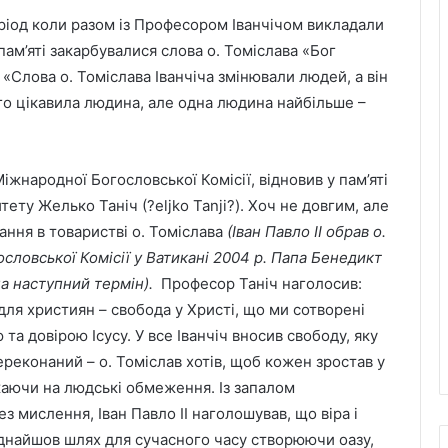
еріод коли разом із Професором Іванчічом викладали
 пам’яті закарбувалися слова о. Томіслава «Бог
Слова о. Томіслава Іванчіча змінювали людей, а він
о цікавила людина, але одна людина найбільше –
іжнародної Богословської Комісії, відновив у пам’яті
ту Желько Таніч (?eljko Tanji?). Хоч не довгим, але
ання в товаристві о. Томіслава
(Іван Павло ІІ обрав о.
словської Комісії у Ватикані 2004 р. Папа Бенедикт
а наступний термін).
Професор Таніч наголосив:
ля християн – свобода у Христі, що ми сотворені
та довірою Ісусу. У все Іванчіч вносив свободу, яку
ереконаний – о. Томіслав хотів, щоб кожен зростав у
жаючи на людські обмеження. Із запалом
 мислення, Іван Павло ІІ наголошував, що віра і
віднайшов шлях для сучасного часу створюючи оазу,