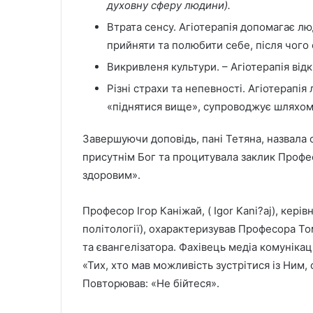
духовну сферу людини).
Втрата сенсу. Агіотерапія допомагає лю
прийняти та полюбити себе, після чого 
Викривленя культури. – Агіотерапія від
Різні страхи та непевності. Агіотерапія
«піднятися вище», супроводжує шляхом 
Завершуючи доповідь, пані Тетяна, назвала 
присутнім Бог та процитувала заклик Профес
здоровим».
Професор Ігор Каніжай, ( Igor Kani?aj), кері
політології), охарактеризував Професора То
та євангелізатора. Фахівець медіа комунікац
«Тих, хто мав можливість зустрітися із Ним
Повторював: «Не бійтеся».