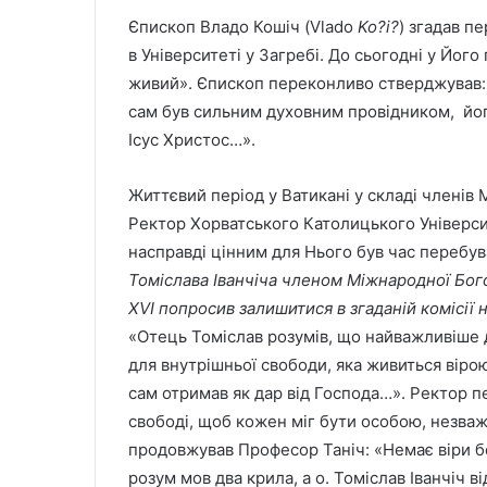
Єпископ Владо Кошіч (Vlado
Ko
?
i
?
) згадав п
в Університеті у Загребі. До сьогодні у Його
живий». Єпископ переконливо стверджував: «
сам був сильним духовним провідником, йог
Ісус Христос…».
Життєвий період у Ватикані у складі членів М
Ректор Хорватського Католицького Університе
насправді цінним для Нього був час перебув
Томіслава Іванчіча членом Міжнародної Бого
XVI
попросив залишитися в згаданій комісії н
«Отець Томіслав розумів, що найважливіше д
для внутрішньої свободи, яка живиться вірою 
сам отримав як дар від Господа…». Ректор п
свободі, щоб кожен міг бути особою, незва
продовжував Професор Таніч: «Немає віри без
розум мов два крила, а о. Томіслав Іванчіч 