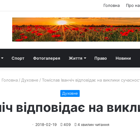
Головна
Про на
Спорт
Фотогалерея
Життя
Право
Новини
Головна
/
Духовне
/
Томіслав Іванчіч відповідає на виклики сучаснос
Духовне
іч відповідає на вик
2018-02-19
409
4 хвилин читання