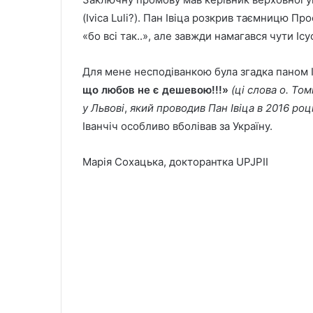
(Ivica Luli?). Пан Івіца розкрив таємницю Пр
«бо всі так..», але завжди намагався чути Іс
Для мене несподіванкою була згадка паном 
що любов не є дешевою!!!»
(ці слова о. То
у Львові
,
який проводив Пан Івіца
в 2016 роц
Іванчіч особливо вболівав за Україну.
Марія Сохацька, докторантка UPJPII