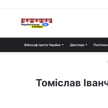
Війна рф проти України
Діаспора
Політика
Томіслав Іванч