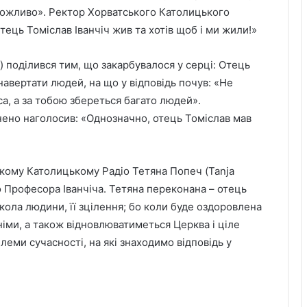
еможливо». Ректор Хорватського Католицького
ець Томіслав Іванчіч жив та хотів щоб і ми жили!»
i?) поділився тим, що закарбувалося у серці: Отець
 навертати людей, на що у відповідь почув: «Не
а, а за тобою збереться багато людей».
ено наголосив: «Однозначно, отець Томіслав мав
кому Католицькому Радіо Тетяна Попеч (Tanja
о Професора Іванчіча. Тетяна переконана – отець
кола людини, її зцілення; бо коли буде оздоровлена
іми, а також відновлюватиметься Церква і ціле
леми сучасності, на які знаходимо відповідь у