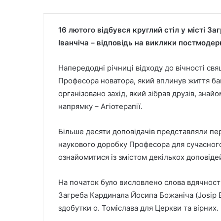
16 лютого відбувся круглий стіл у місті З
Іванчіча – відповідь на виклики постмодер
Напередодні річниці відходу до вічності свящ
Професора новатора, який вплинув життя бага
організовано захід, який зібрав друзів, знай
напрямку – Агіотерапії.
Більше десяти доповідачів представляли п
наукового доробку Професора для сучасного
ознайомитися із змістом декількох доповіде
На початок було висловлено слова вдячності
Загреба Кардинала Йосипа Божаніча (Josip B
здобутки о. Томіслава для Церкви та вірних.