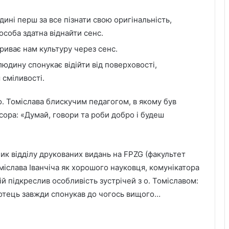
дині перш за все пізнати свою оригінальність,
особа здатна віднайти сенс.
криває нам культуру через сенс.
 людину спонукає відійти від поверховості,
сміливості.
о. Томіслава блискучим педагогом, в якому був
ора: «Думай, говори та роби добро і будеш
вник відділу друкованих видань на FPZG (факультет
міслава Іванчіча як хорошого науковця, комунікатора
ій підкреслив особливість зустрічей з о. Томіславом:
, отець завжди спонукав до чогось вищого…