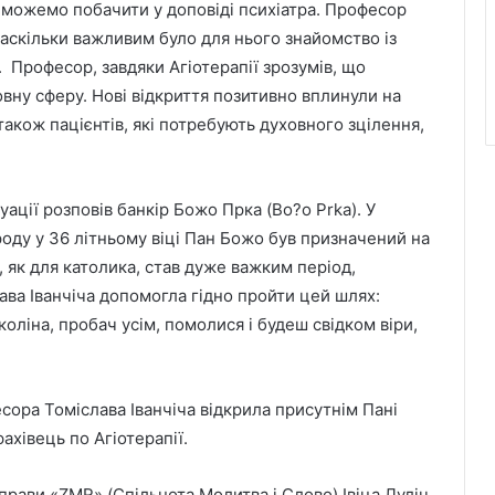
, можемо побачити у доповіді психіатра. Професор
 наскільки важливим було для нього знайомство із
. Професор, завдяки Агіотерапії зрозумів, що
вну сферу. Нові відкриття позитивно вплинули на
також пацієнтів, які потребують духовного зцілення,
уації розповів банкір Божо Прка (Bo?o Prka). У
роду у 36 літньому віці Пан Божо був призначений на
о, як для католика, став дуже важким період,
ава Іванчіча допомогла гідно пройти цей шлях:
оліна, пробач усім, помолися і будеш свідком віри,
ора Томіслава Іванчіча відкрила присутнім Пані
фахівець по Агіотерапії.
рави «ZMR» (Спільнота Молитва і Слово) Івіца Луліч