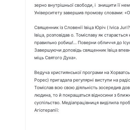
зерно внутрішньої свободи, і знищити її н
Університету завершив промову словами: «От
Священник із Словенії Івіца Юріч ( Ivica Jur
Івіца, розповідав о. Томіславу як старається
правильно робиш!… Поверни обличчя до Ісус
Завершуючи доповідь священник Івіца впевн
міць Святого Духа».
Ведуча християнської програми на Хорватсь
Popec) пригадала регулярні виступи на раді
Томіслав всю свою діяльність зосередив дов
людина, то й покращаться відносини з ближн
суспільство. Медіапрацівниця виділила проб
Агіотерапії: