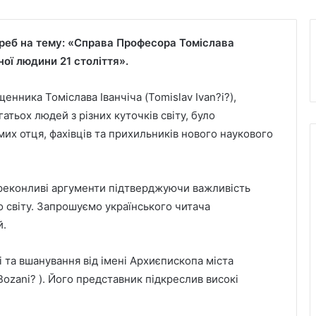
агреб на тему: «Справа Професора Томіслава
ної людини 21 століття».
енника Томіслава Іванчіча (Tomislav Ivan?i?),
тьох людей з різних куточків світу, було
омих отця, фахівців та прихильників нового наукового
ереконливі аргументи підтверджуючи важливість
 світу. Запрошуємо українського читача
й.
 та вшанування від імені Архиєпископа міста
ozani? ). Його представник підкреслив високі