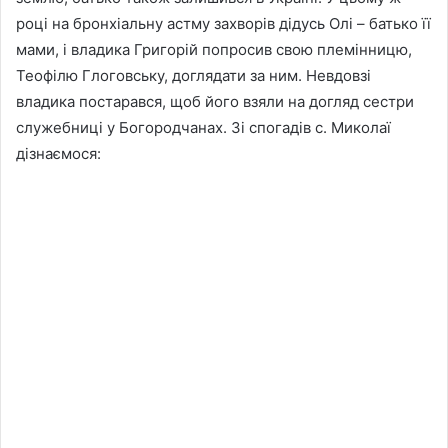
році на бронхіальну астму захворів дідусь Олі – батько її
мами, і владика Григорій попросив свою племінницю,
Теофілю Глоговську, доглядати за ним. Невдовзі
владика постарався, щоб його взяли на догляд сестри
служебниці у Богородчанах. Зі спогадів с. Миколаї
дізнаємося: