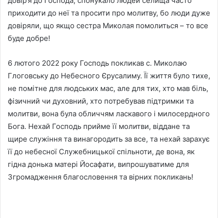
довір’я до Господа, спонукало людей селища часто
приходити до неї та просити про молитву, бо люди дуже
довіряли, що якщо сестра Миколая помолиться – то все
буде добре!
6 лютого 2022 року Господь покликав с. Миколаю
Глоговську до Небесного Єрусалиму. Її життя було тихе,
не помітне для людських мас, але для тих, хто мав біль,
фізичний чи духовний, хто потребував підтримки та
молитви, вона була обличчям ласкавого і милосердного
Бога. Нехай Господь прийме її молитви, віддане та
щире служіння та винагородить за все, та нехай зарахує
її до небесної Служебницької спільноти, де вона, як
гідна донька матері Йосафати, випрошуватиме для
Згромадження благословення та вірних покликань!