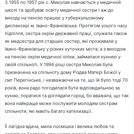
З 1955 по 1957 рік с. Миколая навчається у медичній
школі та здобуває освіту медичної сестри і аж до
виходу на пенсію працює у туберкульозному
диспансері м. Івано-Франківська. Протягом усього часу
підпілля, сестра окрім державної праці, служила також
як медсестра для старших сестер, які проживали у
Івано-Франківську у різних куточках міста, а з виходом
на пенсію окрім медичної опіки, займалася кухнею у
своїй спільноті. У 1994 році сестра Миколая була
призначена на спільноту дому Різдва Матері Божої у
смт Перегінське, і незважаючи на те, що їй було тоді 70
років, вона радо погодилася бути відповідальною за
кухню, поратися та доглядати город, бо вважала, що так
вона найкраще може послужити молодим сестрам
спільноти, які мають багато катехизації.
Її лагідна вдача, мила посмішка і велика любов та