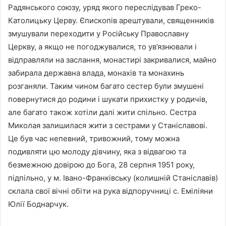
Радянського союзу, уряд якого переслідував Греко-
Католицьку Церву. Єпископів арештували, священників
змушували переходити у Російську Православну
Церкву, а якщо не погоджувалися, то ув’язнювали і
відправляли на заслання, монастирі закривалися, майно
забирала державна влада, монахів та монахинь
розганяли. Таким чином багато сестер були змушені
повернутися до родини і шукати прихистку у родичів,
але багато також хотіли далі жити спільно. Сестра
Миколая залишилася жити з сестрами у Станіславові.
Це був час непевний, тривожний, тому можна
подивляти цю молоду дівчину, яка з відвагою та
безмежною довірою до Бога, 28 серпня 1951 року,
підпільно, у м. Івано-Франківську (колишній Станіславів)
склала свої вічні обіти на рука відпоручниці с. Еміліяни
Юлії Боднарчук.