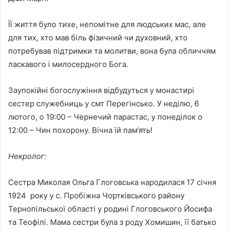
Її життя було тихе, непомітне для людських мас, але
для тих, хто мав біль фізичний чи духовний, хто
потребував підтримки та молитви, вона була обличчям
ласкавого і милосердного Бога.
Заупокійні богослужіння відбудуться у монастирі
сестер служебниць у смт Перегінсько. У неділю, 6
лютого, о 19:00 – Чернечий парастас, у понеділок о
12:00 – Чин похорону. Вічна їй пам’ять!
Некролог:
Сестра Миколая Ольга Глоговська народилася 17 січня
1924 року у с. Пробіжна Чортківського району
Тернопільської області у родині Глоговського Йосифа
та Теофілі. Мама сестри була з роду Хомишин, її батько