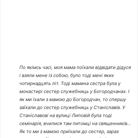
По якімсь часі, моя мама поїхали відвідати дідуся
і взяли мене із собою, було тоді мені яких
чотирнадцять літ. Тоді мамина сестра була у
монастирі сестер служебниць у Богородчанах. І
як ми їхали з мамою до Богородчан, то спершу
заїхали до сестер служебниць у Станіславів. У
Станіславові на вулиці Липовій була тоді
семінарія, вчилися там питомці на священників…
Як то ми з мамою приїхали до сестер, зараз