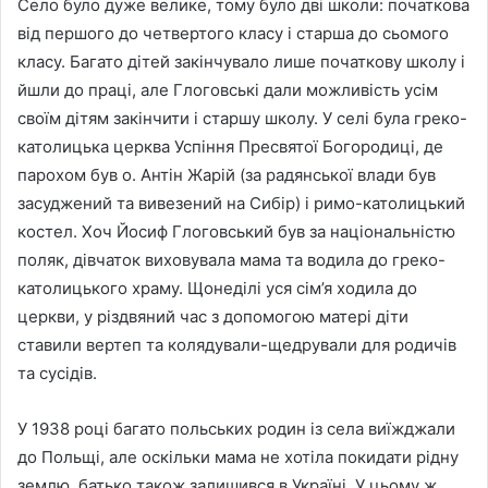
Село було дуже велике, тому було дві школи: початкова
від першого до четвертого класу і старша до сьомого
класу. Багато дітей закінчувало лише початкову школу і
йшли до праці, але Глоговські дали можливість усім
своїм дітям закінчити і старшу школу. У селі була греко-
католицька церква Успіння Пресвятої Богородиці, де
парохом був о. Антін Жарій (за радянської влади був
засуджений та вивезений на Сибір) і римо-католицький
костел. Хоч Йосиф Глоговський був за національністю
поляк, дівчаток виховувала мама та водила до греко-
католицького храму. Щонеділі уся сім’я ходила до
церкви, у різдвяний час з допомогою матері діти
ставили вертеп та колядували-щедрували для родичів
та сусідів.
У 1938 році багато польських родин із села виїжджали
до Польщі, але оскільки мама не хотіла покидати рідну
землю, батько також залишився в Україні. У цьому ж