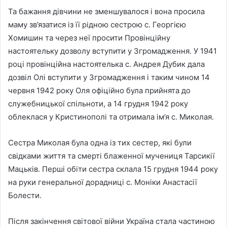
Та бажання дівчини не зменшувалося і вона просила
маму зв’язатися із її рідною сестрою с. Георгією
Хомишин та через неї просити Провінційну
настоятельку дозволу вступити у Згромадження. У 1941
році провінційна настоятелька с. Андрея Дубик дала
дозвіл Олі вступити у Згромадження і таким чином 14
червня 1942 року Оля офіційно була прийнята до
служебницької спільноти, а 14 грудня 1942 року
облеклася у Кристинополі та отримала ім’я с. Миколая.
Сестра Миколая була одна із тих сестер, які були
свідками життя та смерті блаженної мучениця Тарсикії
Мацьків. Перші обіти сестра склала 15 грудня 1944 року
на руки генеральної дорадниці с. Моніки Анастасії
Болести.
Після закінчення світової війни Україна стала частиною