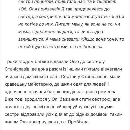
сестри прибігли, привітали нас, та й тішаться:
«Ой, Оля приїхала!» Я так придивлялася до
сестер, а сестри почали мене запитувати, чи я би
не хотіла до них. Питали маму, як вона на то, чи
мама згідна мене віддати, та чи я згідна
залишитися. А мама сказали: «Якщо вона хоче, то
нехай буде із сестрами, я її не бороню».
Трохи згодом батьки відвезли Олю до сестер у
Станіславів, де вона разом із іншими п’ятьма дівчатами
вчилася домашньої праці. Сестри у Станіславові мали
кравецьку майстерню, де шили одяг для людей і
одночасно навчали бажаючих дівчат цього ремесла.
Вже тоді зродилося у Олі бажання стати сестрою, але
початок другої світової війни зруйнував усі задуми:
сестри відправили усіх дівчат до рідних домівок, таким
чином Оля повернулася до с. Пробіжна.