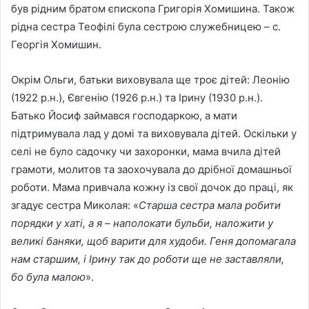
був рідним братом єпископа Григорія Хомишина. Також
рідна сестра Теофілі була сестрою служебницею – с.
Георгія Хомишин.
Окрім Ольги, батьки виховувала ще троє дітей: Леонію
(1922 р.н.), Євгенію (1926 р.н.) та Ірину (1930 р.н.).
Батько Йосиф займався господаркою, а мати
підтримувала лад у домі та виховувала дітей. Оскільки у
селі не було садочку чи захоронки, мама вчила дітей
грамоти, молитов та заохочувала до дрібної домашньої
роботи. Мама привчала кожну із свої дочок до праці, як
згадує сестра Миколая: «
Старша сестра мала робити
порядки у хаті, а я – наполокати бульби, наложити у
великі баняки, щоб варити для худоби. Геня допомагала
нам старшим, і Ірину так до роботи ще не заставляли,
бо була малою
».