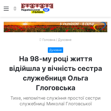
Меню
Пошук
Головна
/
Духовне
Духовне
На 98-му році життя
відійшла у вічність сестра
служебниця Ольга
Глоговська
Тихе, непомітне служіння простої сестри
служебниці Миколаї Глоговської