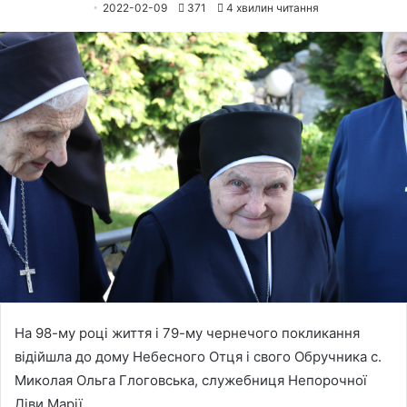
2022-02-09
371
4 хвилин читання
На 98-му році життя і 79-му чернечого покликання
відійшла до дому Небесного Отця і свого Обручника с.
Миколая Ольга Глоговська, служебниця Непорочної
Діви Марії.