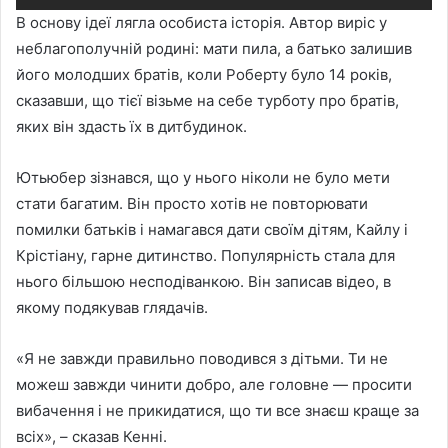
В основу ідеї лягла особиста історія. Автор виріс у
неблагополучній родині: мати пила, а батько залишив
його молодших братів, коли Роберту було 14 років,
сказавши, що тієї візьме на себе турботу про братів,
яких він здасть їх в дитбудинок.
Ютьюбер зізнався, що у нього ніколи не було мети
стати багатим. Він просто хотів не повторювати
помилки батьків і намагався дати своїм дітям, Кайлу і
Крістіану, гарне дитинство. Популярність стала для
нього більшою несподіванкою. Він записав відео, в
якому подякував глядачів.
«Я не завжди правильно поводився з дітьми. Ти не
можеш завжди чинити добро, але головне — просити
вибачення і не прикидатися, що ти все знаєш краще за
всіх», – сказав Кенні.