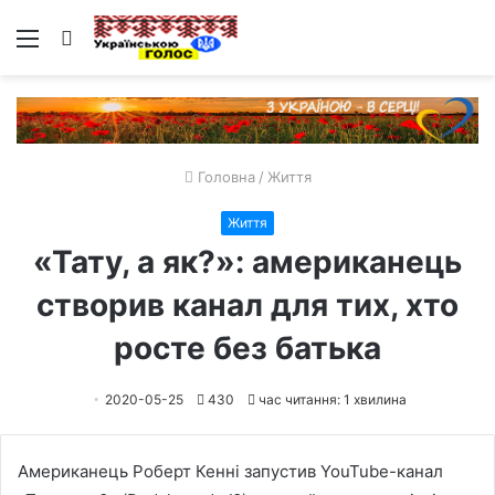
Меню
Пошук
Головна
/
Життя
Життя
«Тату, а як?»: американець
створив канал для тих, хто
росте без батька
2020-05-25
430
час читання: 1 хвилина
Американець Роберт Кенні запустив YouTube-канал