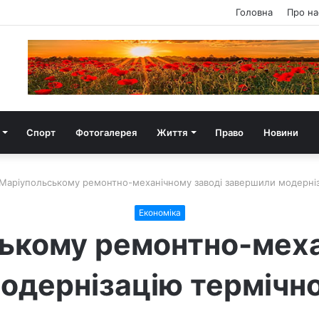
Головна
Про на
Спорт
Фотогалерея
Життя
Право
Новини
Маріупольському ремонтно-механічному заводі завершили модернізац
Економіка
ькому ремонтно-меха
дернізацію термічної