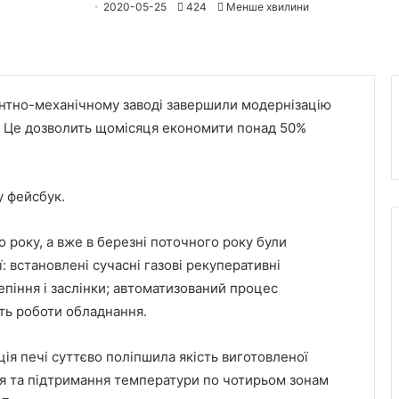
2020-05-25
424
Менше хвилини
онтно-механічному заводі завершили модернізацію
у. Це дозволить щомісяця економити понад 50%
у фейсбук.
о року, а вже в березні поточного року були
: встановлені сучасні газові рекуперативні
епіння і заслінки; автоматизований процес
ть роботи обладнання.
ція печі суттєво поліпшила якість виготовленої
ня та підтримання температури по чотирьом зонам