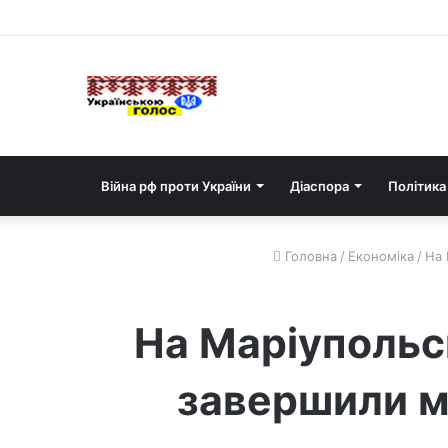
Війна рф проти України
Діаспора
Політика
Головна
/
Економіка
/
На 
На Маріупольс
завершили мо