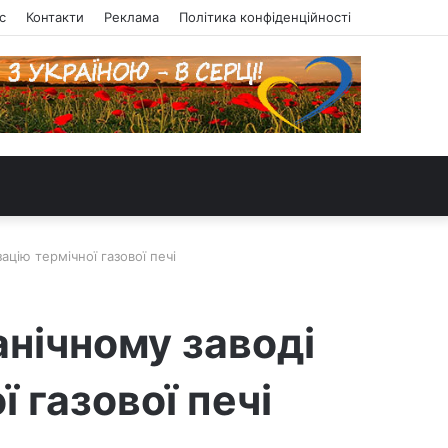
с
Контакти
Реклама
Політика конфіденційності
ію термічної газової печі
нічному заводі
 газової печі