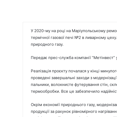
У 2020-му на році на Маріупольському рем
термічної газової печі №2 в ливарному цех
природного газу.
Передає прес-служба компанії “Метінвест” 
Реалізація проєкту почалася у кінці минулог
проведені завершальні заходи з модернізації
пальники, волокнисте футерування стін, скл
термообробки. Все це забезпечило надійніс
Окрім економії природнього газу, модерніза
продукції за рахунок рівномірного нагріван