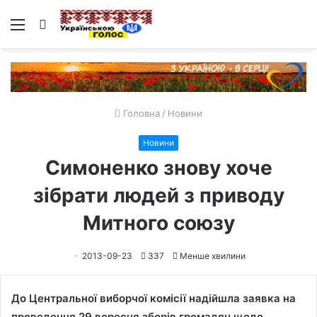
Меню
Пошук
Головна
/
Новини
Новини
Симоненко знову хоче
зібрати людей з приводу
Митного союзу
2013-09-23
337
Менше хвилини
До Центральної виборчої комісії надійшла заявка на
проведення 29 вересня зборів громадян щодо