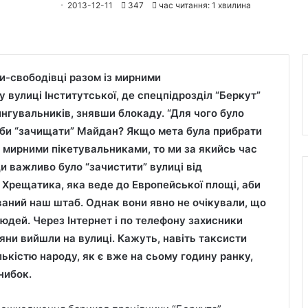
2013-12-11
347
час читання: 1 хвилина
ти-свободівці разом із мирними
 вулиці Інститутської, де спецпідрозділ “Беркут”
ингувальників, знявши блокаду. “Для чого було
щоби “зачищати” Майдан? Якщо мета була прибрати
 мирними пікетувальниками, то ми за якийсь час
и важливо було “зачистити” вулиці від
у Хрещатика, яка веде до Европейської площі, аби
аний наш штаб. Однак вони явно не очікували, що
юдей. Через Інтернет і по телефону захисники
яни вийшли на вулиці. Кажуть, навіть таксисти
ькістю народу, як є вже на сьому годину ранку,
нибок.