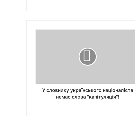
У словнику українського націоналіста
немає слова "капітуляція"!