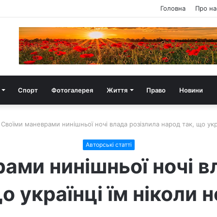
Головна
Про на
Спорт
Фотогалерея
Життя
Право
Новини
Своїми маневрами нинішньої ночі влада розізлила народ так, що укра
Авторські статті
ами нинішньої ночі в
о українці їм ніколи 