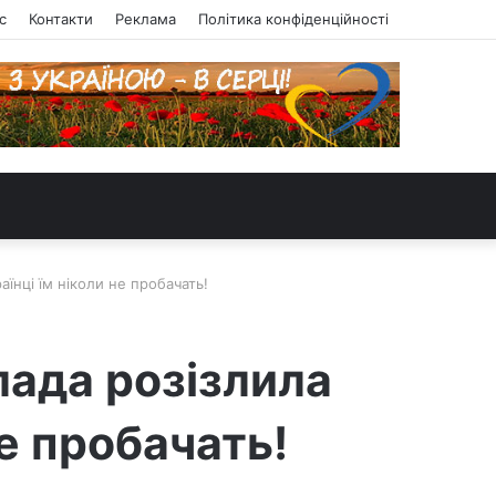
с
Контакти
Реклама
Політика конфіденційності
їнці їм ніколи не пробачать!
лада розізлила
не пробачать!