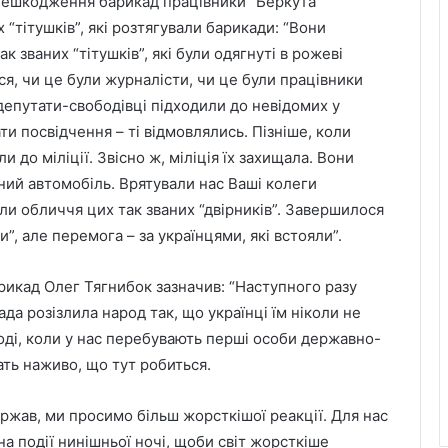
знешкодження барикад працівники “Беркута”
 “тітушків”, які розтягували барикади: “Вони
 званих “тітушків”, які були одягнуті в рожеві
я, чи це були журналісти, чи це були працівники
епутати-свободівці підходили до невідомих у
ти посвідчення – ті відмовлялись. Пізніше, коли
 до міліції. Звісно ж, міліція їх захищала. Вони
ний автомобіль. Врятували нас Ваші колеги
и обличчя цих так званих “двірників”. Завершилося
”, але перемога – за українцями, які встояли”.
арикад Олег Тягнибок зазначив: “Наступного разу
да розізлила народ так, що українці їм ніколи не
тоді, коли у нас перебувають перші особи державно-
ать наживо, що тут робиться.
ржав, ми просимо більш жорсткішої реакції. Для нас
а події нинішньої ночі, щоби світ жорсткіше