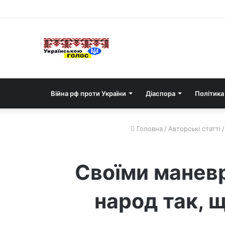
Війна рф проти України
Діаспора
Політика
Головна
/
Авторські статті
/
Своїми маневр
народ так, щ