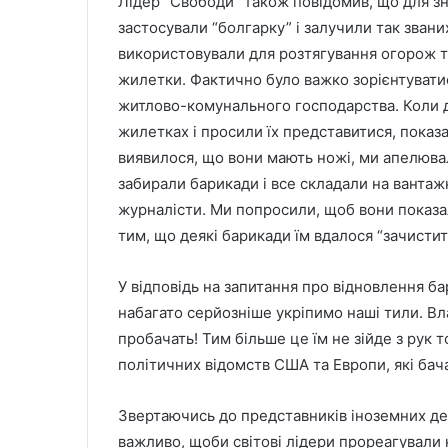
Лідер “Свободи” також повідомив, що для 
застосували “болгарку” і залучили так званих
використовували для розтягування огорож так
жилетки. Фактично було важко зорієнтуватис
житлово-комунального господарства. Коли д
жилетках і просили їх представитися, показа
виявилося, що вони мають ножі, ми апелювали
забирали барикади і все складали на вантаж
журналісти. Ми попросили, щоб вони показал
тим, що деякі барикади їм вдалося “зачистити
У відповідь на запитання про відновлення б
набагато серйозніше укріпимо наші тили. Вла
пробачать! Тим більше це їм не зійде з рук 
політичних відомств США та Европи, які бач
Звертаючись до представників іноземних де
важливо, щоби світові лідери прореагували н