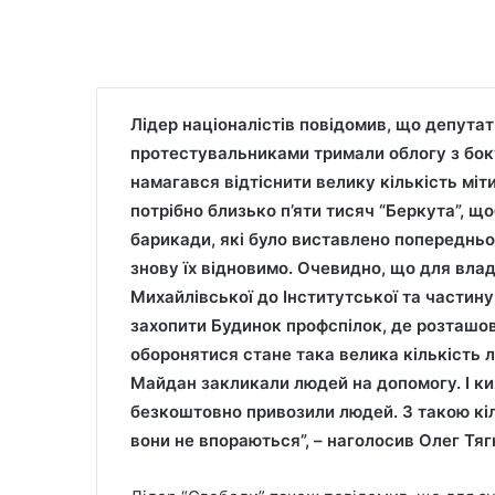
Лідер націоналістів повідомив, що депута
протестувальниками тримали облогу з боку
намагався відтіснити велику кількість міт
потрібно близько п’яти тисяч “Беркута”, 
барикади, які було виставлено попередньо
знову їх відновимо. Очевидно, що для влад
Михайлівської до Інститутської та частин
захопити Будинок профспілок, де розташов
оборонятися стане така велика кількість л
Майдан закликали людей на допомогу. І ки
безкоштовно привозили людей. З такою кіл
вони не впораються”, – наголосив Олег Тяг