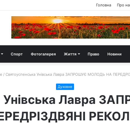
Головна
Про на
Спорт
Фотогалерея
Життя
Право
Новини
не
/
Святоуспенська Унівська Лавра ЗАПРОШУЄ МОЛОДЬ НА ПЕРЕДРІ
Духовне
а Унівська Лавра З
ЕРЕДРІЗДВЯНІ РЕКОЛ