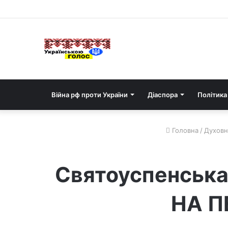
Війна рф проти України
Діаспора
Політика
Головна
/
Духов
Святоуспенськ
НА П