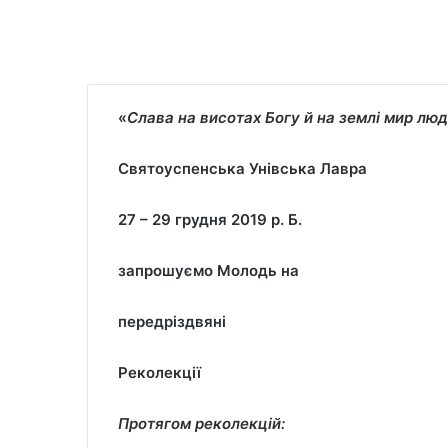
«
Слава на висотах Богу й на землі мир лю
Святоуспенська Унівська Лавра
2
7
–
29
грудня 201
9
р. Б.
запрошуємо
М
олодь на
передріздвяні
Реколекції
Протягом реколекцій: