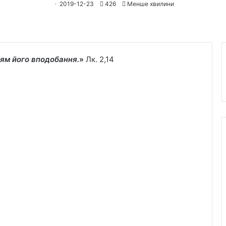
2019-12-23
426
Менше хвилини
дям його вподобання.
»
Лк. 2,14