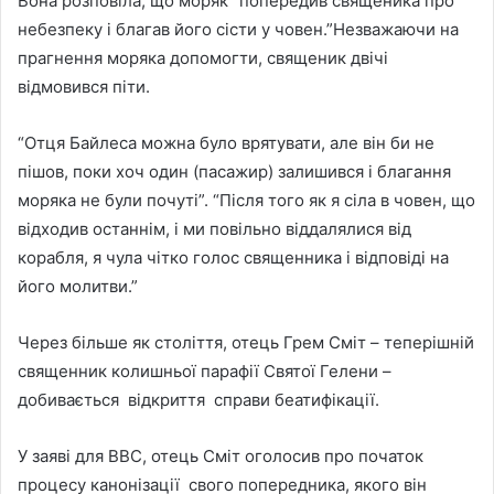
Вона розповіла, що моряк “попередив священика про
небезпеку і благав його сісти у човен.”Незважаючи на
прагнення моряка допомогти, священик двічі
відмовився піти.
“Отця Байлеса можна було врятувати, але він би не
пішов, поки хоч один (пасажир) залишився і благання
моряка не були почуті”. “Після того як я сіла в човен, що
відходив останнім, і ми повільно віддалялися від
корабля, я чула чітко голос священника і відповіді на
його молитви.”
Через більше як століття, отець Грем Сміт – теперішній
священник колишньої парафії Святої Гелени –
добивається відкриття справи беатифікації.
У заяві для BBC, отець Сміт оголосив про початок
процесу канонізації свого попередника, якого він