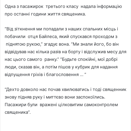
Одна з пасажирок третього класу надала інформацію
про останні години життя священика.
“Від зіткнення ми попадали з наших спальних місць і
побачили отця Байлеса, який спускався проходом з
піднятою рукою,” згадує вона. “Ми знали його, бо він
відвідував нас кілька разів на борту і відслужив месу для
нас цього самого ранку.” “Будьте спокійні, мої добрі
люди, сказав він, а потім пішов у кубрик для надання
відпущення гріхів і благословення … ”
“Дехто довколо нас почав хвилюватись і тоді священник
знову підняв руку і миттєво вони заспокоїлись.
Пасажири були вражені цілковитим самоконтролем
священика”.