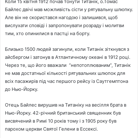
Коли 15 квітня 1912 почав тонути Титанік, о.Томас
Байлес двічі мав можливість сісти у рятувальну шлюпку.
Але він не скористався нагодою і залишився, щоб
вислухати сповіді і запропонувати розраду і молитви
тим, хто опинилися в пастці на борту.
Близько 1500 людей загинули, коли Титанік зіткнувся з
айсбергом і затонув в Атлантичному океані в 1912 році.
Через те, що його вважали “непотоплюваним”, Титанік
не мав достатньої кількості рятувальних шлюпок для
всіх пасажирів під час першого рейсу із Саутгемптона
до Нью-Йорку.
Отець Байлес вирушив на Титаніку на весілля брата в
Нью-Йорку. 42-річний британський священник був
висвячений в Римі 10 років тому і з 1905 року був
парохом церкви Святої Гелени в Ессексі.