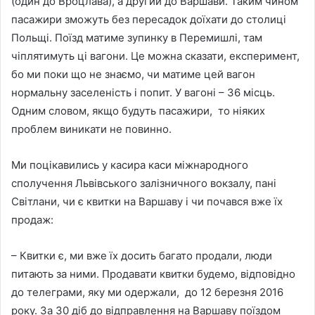
(один до Вроцлава), а другий до Варшави. Таким чином
пасажири зможуть без пересадок доїхати до столиці
Польщі. Поїзд матиме зупинку в Перемишлі, там
чіплятимуть ці вагони. Це можна сказати, експеримент,
бо ми поки що не знаємо, чи матиме цей вагон
нормальну заселеність і попит. У вагоні – 36 місць.
Одним словом, якщо будуть пасажири, то ніяких
проблем виникати не повинно.
Ми поцікавились у касира каси міжнародного
сполучення Львівського залізничного вокзалу, пані
Світлани, чи є квитки на Варшаву і чи почався вже їх
продаж:
– Квитки є, ми вже їх досить багато продали, люди
питають за ними. Продавати квитки будемо, відповідно
до телеграми, яку ми одержали, до 12 березня 2016
року. За 30 діб до відправлення на Варшаву поїздом