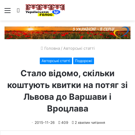
Меню
Пошук
Головна
/
Авторські статті
Авторські статті
Подорожі
Стало відомо, скільки
коштують квитки на потяг зі
Львова до Варшави і
Вроцлава
2015-11-26
409
2 хвилин читання