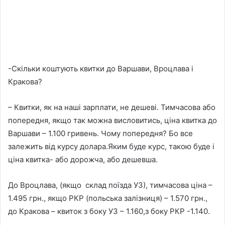
-Скільки коштують квитки до Варшави, Вроцлава і
Кракова?
– Квитки, як на наші зарплати, не дешеві. Тимчасова або
попередня, якщо так можна висловитись, ціна квитка до
Варшави – 1.100 гривень. Чому попередня? Бо все
залежить від курсу долара.Яким буде курс, такою буде і
ціна квитка- або дорожча, або дешевша.
До Вроцлава, (якщо склад поїзда УЗ), тимчасова ціна –
1.495 грн., якщо РКР (польська залізниця) – 1.570 грн.,
до Кракова – квиток з боку УЗ – 1.160,з боку РКР -1.140.