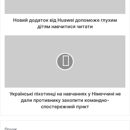
Новий додаток від Huawei допоможе глухим
дітям навчитися читати
Українські піхотинці на навчаннях у Німеччині не
дали противнику захопити командно-
спостережний пункт
Пошук