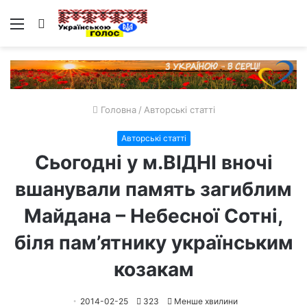
Меню
Пошук
Головна
/
Авторські статті
Авторські статті
Сьогодні у м.ВІДНІ вночі
вшанували память загиблим
Майдана – Небесної Сотні,
біля пам’ятнику українським
козакам
2014-02-25
323
Менше хвилини