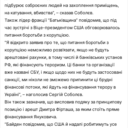
підбурює озброєних людей на захоплення приміщень,
на катування, вбивства”, – сказав Соболєв.
Також лідер фракції “Батьківщина” повідомив, що під
час зустрічі з Віце-президентом США обговорювалось
питання боротьби з корупцією.
“Я відкрито заявив про те, що питання боротьби з
корупцією неможливо розв’язати, якщо не будуть
арештовані рахунки, в тому числі й банківських установ
РФ, які фінансують тероризм. Ці банки та організації
вже названі СБУ, і якщо щодо них не будуть застосовані
санкції, ми ніколи не зможемо припинити ці брудні
фінансові потоки, які йдуть на фінансування терору в
Україні”, – наголосив Сергій Соболєв.
Він також зазначив, що висловив подяку за принципову
позицію і арешт Дмитра Фірташа, за яким стоїть пряме
фінансування Януковича.
“Байден повідомив, що США й надалі робитимуть усе