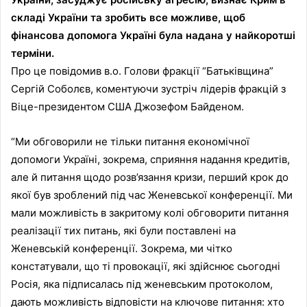
складі України та зробить все можливе, щоб
фінансова допомога Україні була надана у найкоротші
терміни.
Про це повідомив в.о. Голови фракції “Батьківщина”
Сергій Соболєв, коментуючи зустріч лідерів фракцій з
Віце-президентом США Джозефом Байденом.
“Ми обговорили не тільки питання економічної
допомоги Україні, зокрема, сприяння надання кредитів,
але й питання щодо розв’язання кризи, перший крок до
якої був зроблений під час Женевської конференції. Ми
мали можливість в закритому колі обговорити питання
реалізації тих питань, які були поставлені на
Женевській конференції. Зокрема, ми чітко
констатували, що ті провокації, які здійснює сьогодні
Росія, яка підписалась під женевським протоколом,
дають можливість відповісти на ключове питання: хто