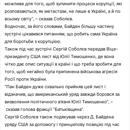
можливе для того, щоб зупинити процеси корупції, які
розповзаються, як метастази, не лише в Україні, а й по
всьому світу”, – сказав Соболєв.
Водночас, за його словами, Байден більшу частину
зустрічі цікавився питанням, що робить сама Україна
для боротьби з корупцією.
Також під час зустрічі Сергій Соболєв передав Віце-
президенту США лист від Юлії Тимошенко, де вона
чітко дає опис ситуації в країні і що треба зробити для
того, щоб негайно була припинена військова агресія
Росії проти України.
“Пан Байден дуже схвально прийняв цей лист і
відзначив, що американський уряд завжди боровся за
визволення політичного в’язня Юлії Тимошенко”, –
сказав голова фракції “Батьківщина”.
Сергій Соболєв також подякував через Д. Байдена
уряду США за допомогу і принципову позицію під час