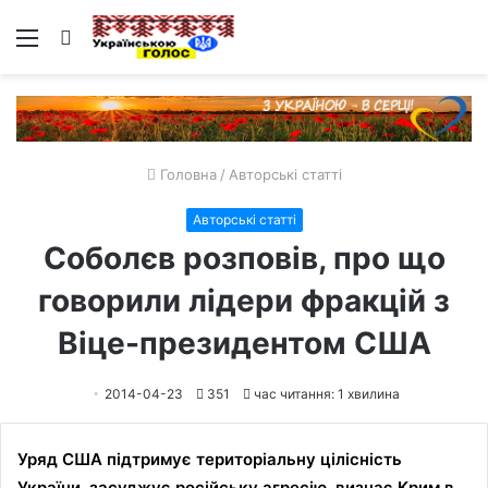
Меню
Пошук
Головна
/
Авторські статті
Авторські статті
Соболєв розповів, про що
говорили лідери фракцій з
Віце-президентом США
2014-04-23
351
час читання: 1 хвилина
Уряд США підтримує територіальну цілісність
України, засуджує російську агресію, визнає Крим в