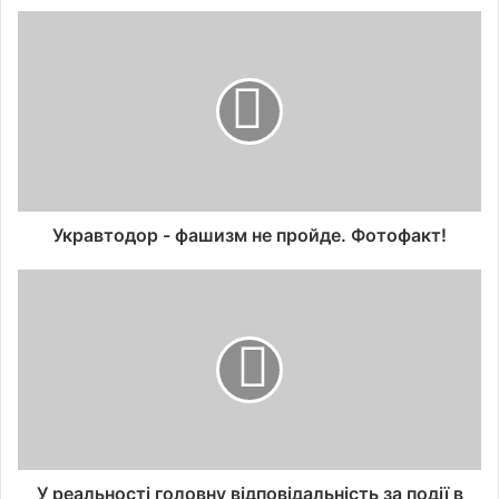
Укравтодор - фашизм не пройде. Фотофакт!
У реальності головну відповідальність за події в