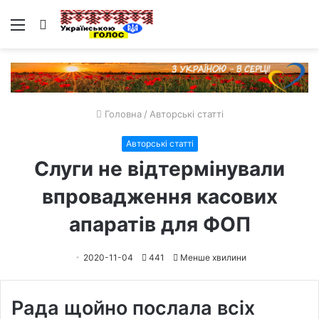
Меню
Пошук
Головна
/
Авторські статті
Авторські статті
Слуги не відтермінували
впровадження касових
апаратів для ФОП
2020-11-04
441
Менше хвилини
Рада щойно послала всіх