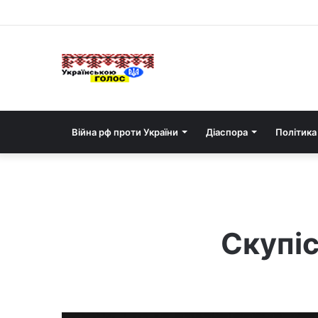
Війна рф проти України
Діаспора
Політика
Скупіс