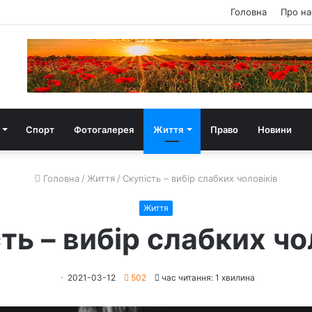
Головна
Про на
Спорт
Фотогалерея
Життя
Право
Новини
Головна
/
Життя
/
Скупість – вибір слабких чоловіків
Життя
ть – вибір слабких чо
2021-03-12
502
час читання: 1 хвилина