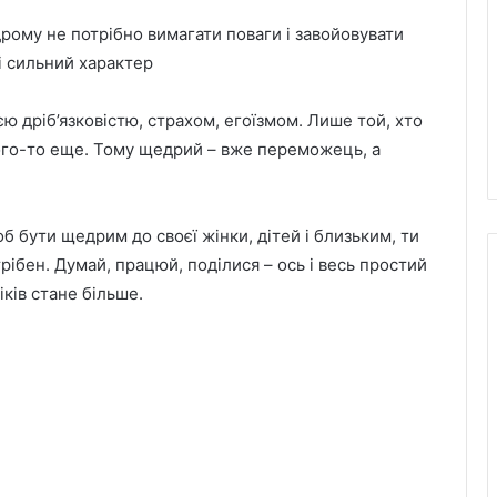
едрому не потрібно вимагати поваги і завойовувати
 і сильний характер
ю дріб’язковістю, страхом, егоїзмом. Лише той, хто
ого-то еще. Тому щедрий – вже переможець, а
б бути щедрим до своєї жінки, дітей і близьким, ти
рібен. Думай, працюй, поділися – ось і весь простий
ків стане більше.