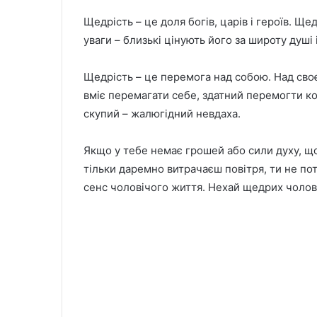
⠀
Щедрість – це доля богів, царів і героїв. Щ
уваги – близькі цінують його за широту душі
⠀
Щедрість – це перемога над собою. Над своє
вміє перемагати себе, здатний перемогти к
скупий – жалюгідний невдаха.
⠀
Якщо у тебе немає грошей або сили духу, що
тільки даремно витрачаєш повітря, ти не пот
сенс чоловічого життя. Нехай щедрих чолові