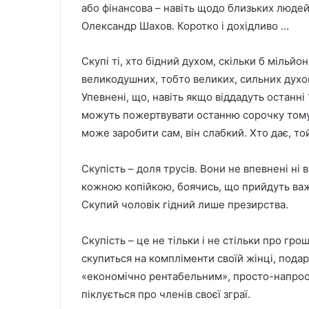
або фінансова – навіть щодо близьких людей
Олександр Шахов. Коротко і дохідливо …
Скупі ті, хто бідний духом, скільки б мільйо
великодушних, тобто великих, сильних духом
Упевнені, що, навіть якщо віддадуть останні
можуть пожертвувати останню сорочку тому,
може заробити сам, він слабкий. Хто дає, то
⠀
Скупість – доля трусів. Вони не впевнені ні 
кожною копійкою, боячись, що прийдуть важкі
Скупий чоловік гідний лише презирства.
⠀
Скупість – це не тільки і не стільки про грош
скупиться на компліменти своїй жінці, подар
«економічно рентабельним», просто-напрост
піклується про членів своєї зграї.