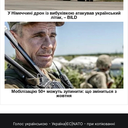
Голос українською - Україна|ЄС|NATO - при копіюванні