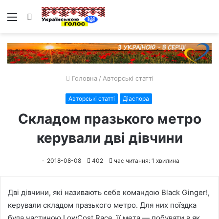
Меню
Пошук
Головна
/
Авторські статті
Авторські статті
Діаспора
Складом празького метро
керували дві дівчини
2018-08-08
402
час читання: 1 хвилина
Дві дівчини, які називають себе командою Black Ginger!,
керували складом празького метро. Для них поїздка
була частиною LowCost Race, її мета — побувати в як