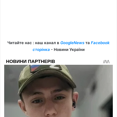
Читайте нас : наш канал в
GoogleNews
та
Facebook
сторінка
- Новини України