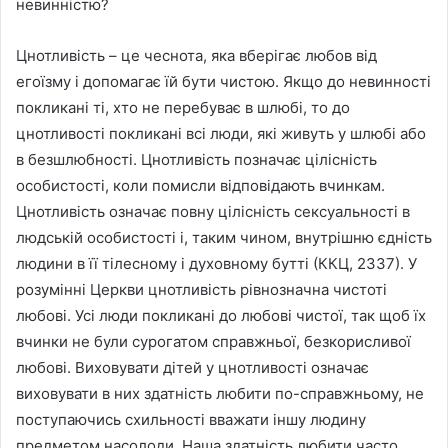
невинністю?
Цнотливість – це чеснота, яка вберігає любов від
егоїзму і допомагає їй бути чистою. Якщо до невинності
покликані ті, хто не перебуває в шлюбі, то до
цнотливості покликані всі люди, які живуть у шлюбі або
в безшлюбності. Цнотливість позначає цілісність
особистості, коли помисли відповідають вчинкам.
Цнотливість означає повну цілісність сексуальності в
людській особистості і, таким чином, внутрішню єдність
людини в її тілесному і духовному бутті (ККЦ, 2337). У
розумінні Церкви цнотливість рівнозначна чистоті
любові. Усі люди покликані до любові чистої, так щоб їх
вчинки не були сурогатом справжньої, безкорисливої
любові. Виховувати дітей у цнотливості означає
виховувати в них здатність любити по-справжньому, не
поступаючись схильності вважати іншу людину
предметом насолоди. Наша здатність любити часто