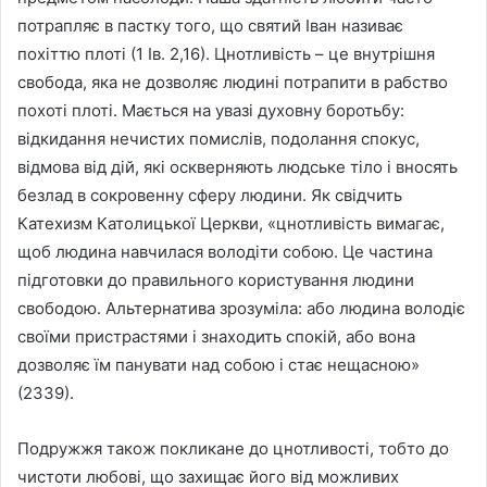
потрапляє в пастку того, що святий Іван називає
похіттю плоті (1 Ів. 2,16). Цнотливість – це внутрішня
свобода, яка не дозволяє людині потрапити в рабство
похоті плоті. Мається на увазі духовну боротьбу:
відкидання нечистих помислів, подолання спокус,
відмова від дій, які оскверняють людське тіло і вносять
безлад в сокровенну сферу людини. Як свідчить
Катехизм Католицької Церкви, «цнотливість вимагає,
щоб людина навчилася володіти собою. Це частина
підготовки до правильного користування людини
свободою. Альтернатива зрозуміла: або людина володіє
своїми пристрастями і знаходить спокій, або вона
дозволяє їм панувати над собою і стає нещасною»
(2339).
Подружжя також покликане до цнотливості, тобто до
чистоти любові, що захищає його від можливих