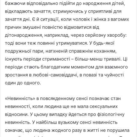
бажаючи відповідально підійти до народження дітей,
відкладають зачаття, стримуючись у сприятливі для
зачаття дні. Є й ситуації, коли чоловік і жінка з вагомих
причин змушені повністю відмовитися від
дітонародження, наприклад, через серйозну хворобу:
тоді вони теж повинні утримуватися. У будь-якої
подружньої пари, натхненій справжнім коханням,
існують періоди стриманості – більш-менш тривалі. Ці
періоди стають благодатним моментом для взаємного
зростання в любові-самовіддачі, в повазі та чуйності
один до одного.
«Невинність» в повсякденному сенсі позначає стан
невинності, коли людина ще не мала сексуальних
відносини. У цьому випадку йдеться про фізіологічну
невинність. У найбільш вузькому сенсі невинність
означає, що людина жодного разу в житті не порушила