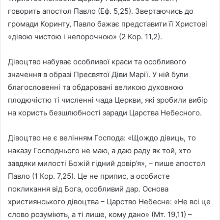
говорить апостол Павло (Еф. 5,25). Звертаючись до
громади Коринту, Павло бажає представити її Христові
«дівою чистою і непорочною» (2 Кор. 11,2).
Дівоцтво набуває особливої краси та особливого
значення в образі Пресвятої Діви Марії. У ній були
благословенні та обдаровані великою духовною
плодючістю ті численні чада Церкви, які зробили вибір
на користь безшлюбності заради Царства Небесного.
Дівоцтво не є велінням Господа: «Щождо дівиць, то
наказу Господнього не маю, а даю раду як той, хто
завдяки милості Божій гідний довір’я», – пише апостол
Павло (1 Кор. 7,25). Це не припис, а особисте
покликання від Бога, особливий дар. Основа
християнського дівоцтва – Царство Небесне: «Не всі це
слово розуміють, а ті лише, кому дано» (Мт. 19,11) –