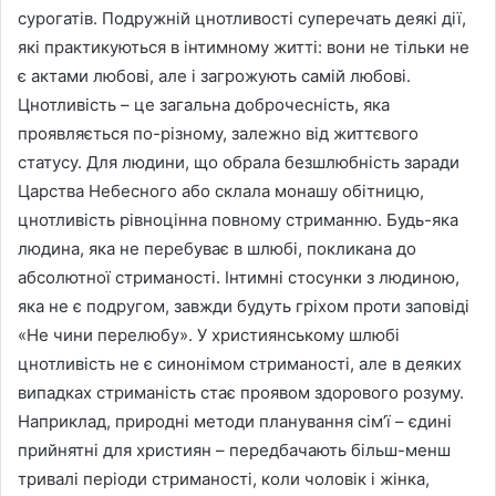
сурогатів. Подружній цнотливості суперечать деякі дії,
які практикуються в інтимному житті: вони не тільки не
є актами любові, але і загрожують самій любові.
Цнотливість – це загальна доброчесність, яка
проявляється по-різному, залежно від життєвого
статусу. Для людини, що обрала безшлюбність заради
Царства Небесного або склала монашу обітницю,
цнотливість рівноцінна повному стриманню. Будь-яка
людина, яка не перебуває в шлюбі, покликана до
абсолютної стриманості. Інтимні стосунки з людиною,
яка не є подругом, завжди будуть гріхом проти заповіді
«Не чини перелюбу». У християнському шлюбі
цнотливість не є синонімом стриманості, але в деяких
випадках стриманість стає проявом здорового розуму.
Наприклад, природні методи планування сім’ї – єдині
прийнятні для християн – передбачають більш-менш
тривалі періоди стриманості, коли чоловік і жінка,