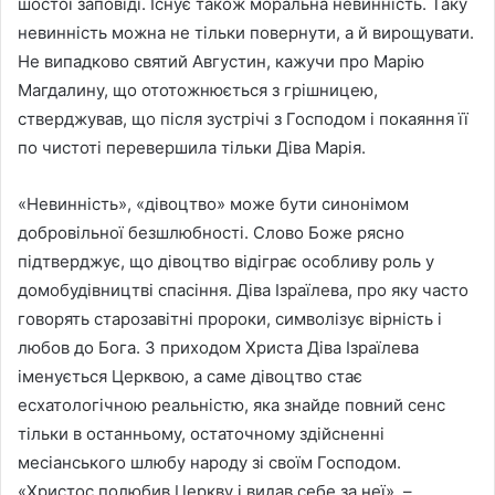
шостої заповіді. Існує також моральна невинність. Таку
невинність можна не тільки повернути, а й вирощувати.
Не випадково святий Августин, кажучи про Марію
Магдалину, що ототожнюється з грішницею,
стверджував, що після зустрічі з Господом і покаяння її
по чистоті перевершила тільки Діва Марія.
«Невинність», «дівоцтво» може бути синонімом
добровільної безшлюбності. Слово Боже рясно
підтверджує, що дівоцтво відіграє особливу роль у
домобудівництві спасіння. Діва Ізраїлева, про яку часто
говорять старозавітні пророки, символізує вірність і
любов до Бога. З приходом Христа Діва Ізраїлева
іменується Церквою, а саме дівоцтво стає
есхатологічною реальністю, яка знайде повний сенс
тільки в останньому, остаточному здійсненні
месіанського шлюбу народу зі своїм Господом.
«Христос полюбив Церкву і видав себе за неї», –