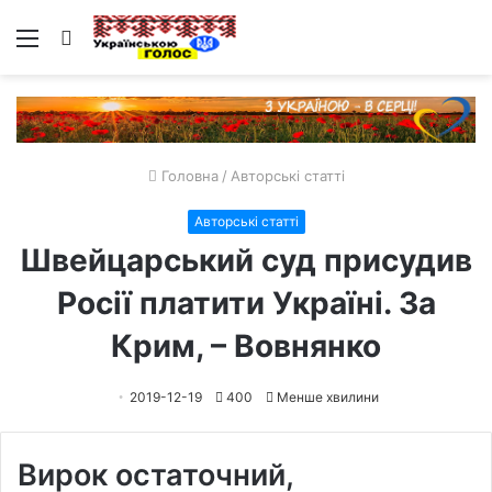
Меню
Пошук
Головна
/
Авторські статті
Авторські статті
Швейцарський суд присудив
Росії платити Україні. За
Крим, – Вовнянко
2019-12-19
400
Менше хвилини
Вирок остаточний,