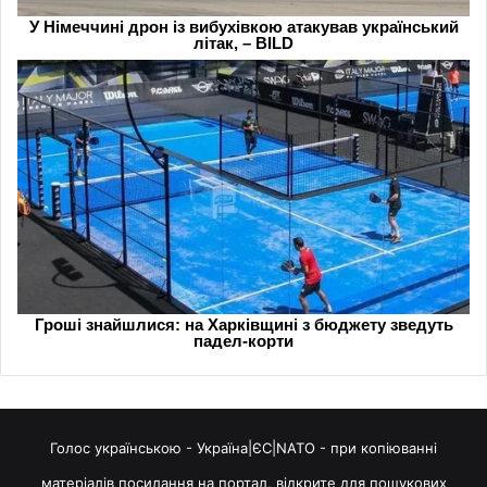
Голос українською - Україна|ЄС|NATO - при копіюванні
матеріалів посилання на портал, відкрите для пошукових