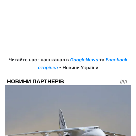
Читайте нас : наш канал в
GoogleNews
та
Facebook
сторінка
- Новини України