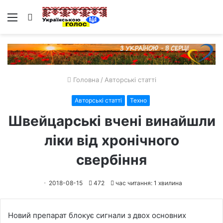
Меню
Пошук
Головна
/
Авторські статті
Авторські статті
Техно
Швейцарські вчені винайшли
ліки від хронічного
свербіння
2018-08-15
472
час читання: 1 хвилина
Новий препарат блокує сигнали з двох основних