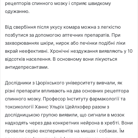
рецепторів спинного мозку і сприяє швидкому
одужанню.
Від свербіння після укусу комара можна з легкістю
позбутися за допомогою аптечних препаратів. При
захворюваннях шкіри, нирок або печінки подібні ліки
вкрай неефективні. Хронічні нездужання виявляють у 10
відсотків населення. В основному вони лікуються
антидепресантами.
Дослідники з Цюріхського університету вивчали, як
різні препарати впливають на два основних рецептора
спинного мозку. Професор Інституту фармакології та
токсикології Ханнс Ульріх Цейлхофер разом з
дослідницькою групою виявили, що сигнали в мозок
надходять через два конкретних нейрона в хребті. Вони
провели серію експериментів на мишах і собаках. Їм