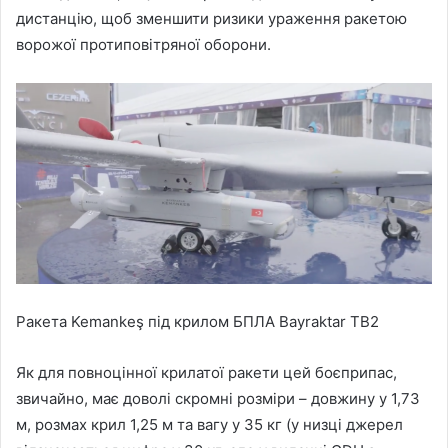
дистанцію, щоб зменшити ризики ураження ракетою
ворожої протиповітряної оборони.
Ракета Kemankeş під крилом БПЛА Bayraktar TB2
Як для повноцінної крилатої ракети цей боєприпас,
звичайно, має доволі скромні розміри – довжину у 1,73
м, розмах крил 1,25 м та вагу у 35 кг (у низці джерел