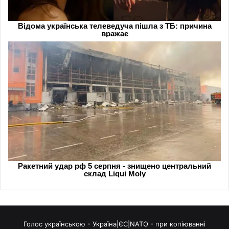
Голос українською - Україна|ЄС|NATO - при копіюванні