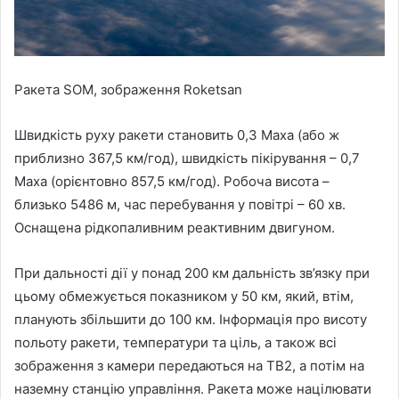
Ракета SOM, зображення Roketsan
Швидкість руху ракети становить 0,3 Маха (або ж
приблизно 367,5 км/год), швидкість пікірування – 0,7
Маха (орієнтовно 857,5 км/год). Робоча висота –
близько 5486 м, час перебування у повітрі – 60 хв.
Оснащена рідкопаливним реактивним двигуном.
При дальності дії у понад 200 км дальність зв’язку при
цьому обмежується показником у 50 км, який, втім,
планують збільшити до 100 км. Інформація про висоту
польоту ракети, температури та ціль, а також всі
зображення з камери передаються на TB2, а потім на
наземну станцію управління. Ракета може націлювати