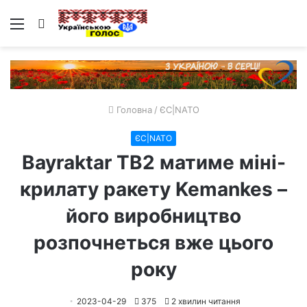
Меню
Пошук
Головна
/
ЄС|NATO
ЄС|NATO
Bayraktar TB2 матиме міні-
крилату ракету Kemankes –
його виробництво
розпочнеться вже цього
року
2023-04-29
375
2 хвилин читання