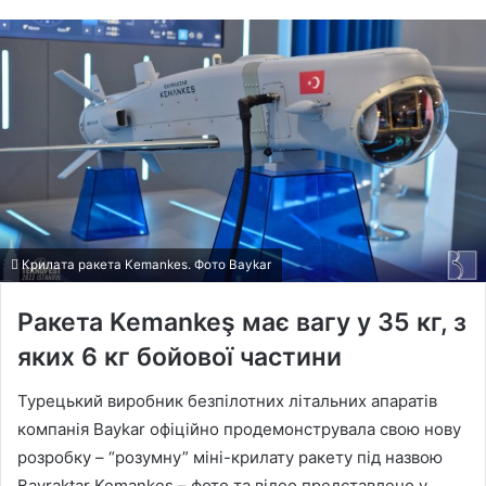
Крилата ракета Kemankes. Фото Baykar
Ракета Kemankeş має вагу у 35 кг, з
яких 6 кг бойової частини
Турецький виробник безпілотних літальних апаратів
компанія Baykar офіційно продемонструвала свою нову
розробку – “розумну” міні-крилату ракету під назвою
Bayraktar Kemankeş – фото та відео представлено у