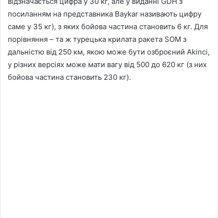
відзначається цифра у 30 кг, але у виданні GDH з
посиланням на представника Baykar називають цифру
саме у 35 кг), з яких бойова частина становить 6 кг. Для
порівняння – та ж турецька крилата ракета SOM з
дальністю від 250 км, якою може бути озброєний Akinci,
у різних версіях може мати вагу від 500 до 620 кг (з них
бойова частина становить 230 кг).