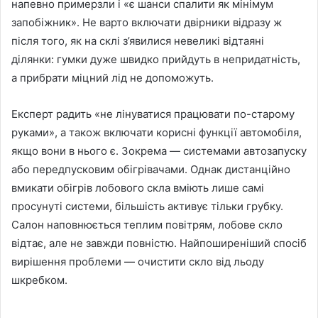
напевно примерзли і «є шанси спалити як мінімум
запобіжник». Не варто включати двірники відразу ж
після того, як на склі з’явилися невеликі відтаяні
ділянки: гумки дуже швидко прийдуть в непридатність,
а прибрати міцний лід не допоможуть.
Експерт радить «не лінуватися працювати по-старому
руками», а також включати корисні функції автомобіля,
якщо вони в нього є. Зокрема — системами автозапуску
або передпусковим обігрівачами. Однак дистанційно
вмикати обігрів лобового скла вміють лише самі
просунуті системи, більшість активує тільки грубку.
Салон наповнюється теплим повітрям, лобове скло
відтає, але не завжди повністю. Найпоширеніший спосіб
вирішення проблеми — очистити скло від льоду
шкребком.