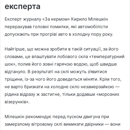
експерта
Експерт журналу «За кермом» Кирило Мілешкін
перерахував головні помилки, які автомобілісти
допускають при прогріві авто в холодну пору року.
Найгірше, що можна зробити в такій ситуації, за його
словами, це влаштувати лобового скла «температурний
шок», полив його зовні гарячою водою, щоб швидше
відтануло. В результаті на склі можуть з’явитися
тріщини, із-за чого його доведеться міняти. Крім того,
не варто бризкати на холодне скло незамерзайкою —
рідина відразу ж застигне, тільки додавши «морозних
візерунків».
Мілешкін рекомендує перед пуском двигуна при
замерзлому вітровому склі вимикати двірники — вони