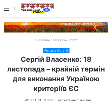
Меню
Пошук
Головна
/
Авторські статті
Авторські статті
Сергій Власенко: 18
листопада – крайній термін
для виконання Україною
критеріїв ЄС
2013-11-01
336
час читання: 1 хвилина