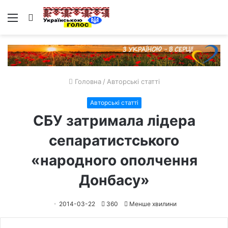
Меню
Пошук
Головна
/
Авторські статті
Авторські статті
СБУ затримала лідера
сепаратистського
«народного ополчення
Донбасу»
2014-03-22
360
Менше хвилини