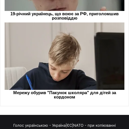
Голос українською - Україна|ЄС|NATO - при копіюванні